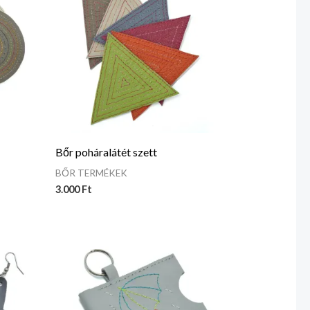
Bőr poháralátét szett
BŐR TERMÉKEK
3.000
Ft