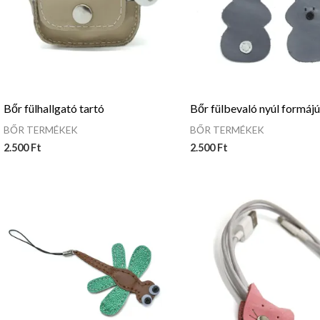
Bőr fülhallgató tartó
Bőr fülbevaló nyúl formáj
BŐR TERMÉKEK
BŐR TERMÉKEK
2.500
Ft
2.500
Ft