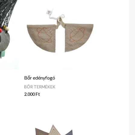
Bőr edényfogó
BŐR TERMÉKEK
2.000
Ft