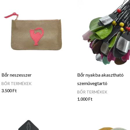
Bőr neszesszer
Bőr nyakba akasztható
szemüvegtartó
BŐR TERMÉKEK
3.500
Ft
BŐR TERMÉKEK
1.000
Ft