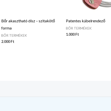
Bőr akasztható dísz – szitakötő
Patentes kábelrendező
forma
BŐR TERMÉKEK
1.000
Ft
BŐR TERMÉKEK
2.000
Ft