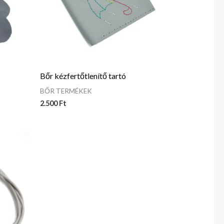
ú
Bőr kézfertőtlenítő tartó
BŐR TERMÉKEK
2.500
Ft