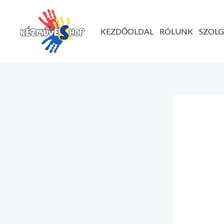
Ugrás
a
KEZDŐOLDAL
RÓLUNK
SZOL
tartalomhoz