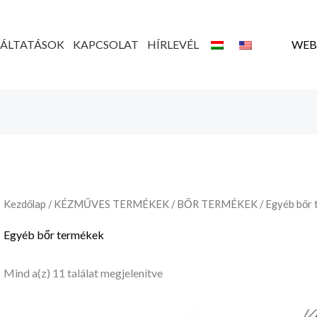
Legutóbbi
szerint
rendezve
GÁLTATÁSOK
KAPCSOLAT
HÍRLEVÉL
WEB
Kezdőlap
/
KÉZMŰVES TERMÉKEK
/
BŐR TERMÉKEK
/ Egyéb bőr
Egyéb bőr termékek
Mind a(z) 11 találat megjelenítve