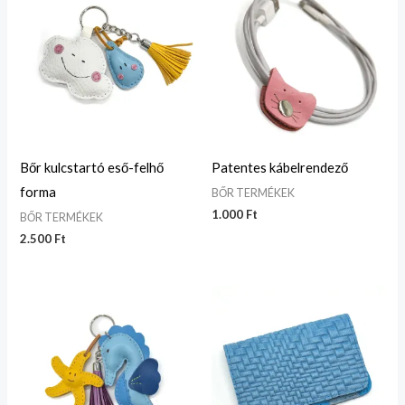
Bőr kulcstartó eső-felhő
Patentes kábelrendező
forma
BŐR TERMÉKEK
1.000
Ft
BŐR TERMÉKEK
2.500
Ft