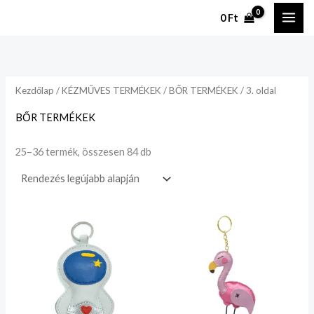
Legutóbbi
Ugrás
szerint
0
Ft
rendezve
a
tartalomhoz
Kezdőlap
/
KÉZMŰVES TERMÉKEK
/
BŐR TERMÉKEK
/ 3. oldal
BŐR TERMÉKEK
25–36 termék, összesen 84 db