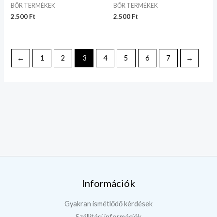
BŐR TERMÉKEK
BŐR TERMÉKEK
2.500
Ft
2.500
Ft
←
1
2
3
4
5
6
7
→
Információk
Gyakran ismétlődő kérdések
Szállítási információk