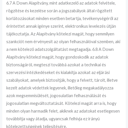
6.7 A Down Alapítvány, mint adatkezelő az adatok felvétele,
rögzítése és kezelése során a jogszabályok által rögzített
korlátozásokat minden esetben betartja, tevékenységéről az
érintettet annak igénye szerint, elektronikus levelezés útján
tájékoztatja. Az Alapítvány kötelezi magát, hogy semmilyen
szankciót nem érvényesít az olyan felhasználóval szemben, aki
a nem kötelező adatszolgáltatást megtagadja. 6.8 A Down
Alapítvány kötelezi magát, hogy gondoskodik az adatok
biztonságáról, megteszi továbbá azokat a technikai és
szervezési intézkedéseket és kialakítja azokat az eljárási
szabályokat, amelyek biztosítják, hogy a felvett, tárolt, illetve
kezelt adatok védettek legyenek, illetőleg megakadályozza
azok megsemmisülését, jogosulatlan felhasználását és
jogosulatlan megváltoztatását. Kötelezi magát arra is, hogy
minden olyan harmadik felet, akiknek az adatokat esetlegesen
továbbítja vagy átadja, ugyancsak felhívja ez irányú
kötelezettségeinek teljesítésére.