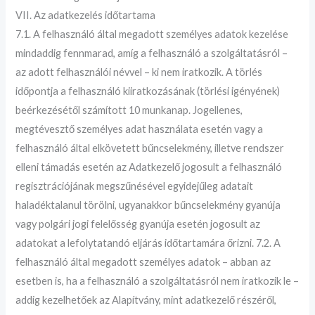
VII. Az adatkezelés időtartama
7.1. A felhasználó által megadott személyes adatok kezelése
mindaddig fennmarad, amíg a felhasználó a szolgáltatásról –
az adott felhasználói névvel – ki nem iratkozik. A törlés
időpontja a felhasználó kiiratkozásának (törlési igényének)
beérkezésétől számított 10 munkanap. Jogellenes,
megtévesztő személyes adat használata esetén vagy a
felhasználó által elkövetett bűncselekmény, illetve rendszer
elleni támadás esetén az Adatkezelő jogosult a felhasználó
regisztrációjának megszűnésével egyidejűleg adatait
haladéktalanul törölni, ugyanakkor bűncselekmény gyanúja
vagy polgári jogi felelősség gyanúja esetén jogosult az
adatokat a lefolytatandó eljárás időtartamára őrizni. 7.2. A
felhasználó által megadott személyes adatok – abban az
esetben is, ha a felhasználó a szolgáltatásról nem iratkozik le –
addig kezelhetőek az Alapítvány, mint adatkezelő részéről,