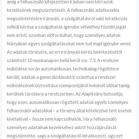
amíg a felhasználó kifejezetten írásban nem kéri azok
kezelésének megszüntetését. A felhasználó adatkezelés
megszüntetésére irányuló, a szolgáltatásról való leiratkozás
nélküli kérése a szolgáltatás igénybe vételéhez fűződő jogát
nem érinti, azonban előfordulhat, hogy személyes adatok
hiányában egyes szolgáltatásokat nem tud majd igénybe venni.
Az adatok törlésére, az erre irányuló kérés beérkezésétől
számított 10 munkanapon belül kerül sor. 7.3. A rendszer
működése során automatikusan, technikailag rögzítésre
kerülő, adatok a generálódásuktól számítva a rendszer
működésének biztosítása szempontjából indokolt időtartamig
kerülnek tárolásra a rendszerben. Az Alapítvány biztosítja,
hogy ezen, automatikusan rögzített adatok egyéb személyes
felhasználói adatokkal – a törvény által kötelezővé tett esetek
kivételével – össze nem kapcsolhatók. Ha a felhasználó
személyes adatainak kezeléséhez adott hozzájárulását
megszüntette, vagy a szolgáltatásról leiratkozott, úgy ezt