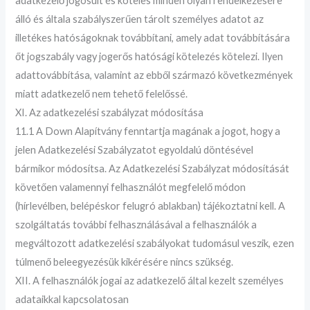
adatkezelő jogosult és köteles minden olyan rendelkezésére
álló és általa szabályszerűen tárolt személyes adatot az
illetékes hatóságoknak továbbítani, amely adat továbbítására
őt jogszabály vagy jogerős hatósági kötelezés kötelezi. Ilyen
adattovábbítása, valamint az ebből származó következmények
miatt adatkezelő nem tehető felelőssé.
XI. Az adatkezelési szabályzat módosítása
11.1 A Down Alapítvány fenntartja magának a jogot, hogy a
jelen Adatkezelési Szabályzatot egyoldalú döntésével
bármikor módosítsa. Az Adatkezelési Szabályzat módosítását
követően valamennyi felhasználót megfelelő módon
(hírlevélben, belépéskor felugró ablakban) tájékoztatni kell. A
szolgáltatás további felhasználásával a felhasználók a
megváltozott adatkezelési szabályokat tudomásul veszik, ezen
túlmenő beleegyezésük kikérésére nincs szükség.
XII. A felhasználók jogai az adatkezelő által kezelt személyes
adataikkal kapcsolatosan