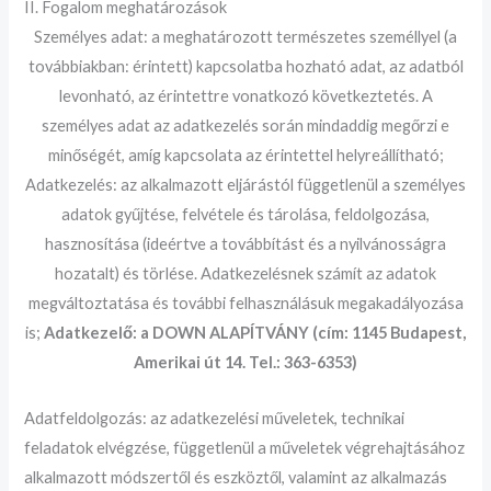
II. Fogalom meghatározások
Személyes adat: a meghatározott természetes személlyel (a
továbbiakban: érintett) kapcsolatba hozható adat, az adatból
levonható, az érintettre vonatkozó következtetés. A
személyes adat az adatkezelés során mindaddig megőrzi e
minőségét, amíg kapcsolata az érintettel helyreállítható;
Adatkezelés: az alkalmazott eljárástól függetlenül a személyes
adatok gyűjtése, felvétele és tárolása, feldolgozása,
hasznosítása (ideértve a továbbítást és a nyilvánosságra
hozatalt) és törlése. Adatkezelésnek számít az adatok
megváltoztatása és további felhasználásuk megakadályozása
is;
Adatkezelő: a DOWN ALAPÍTVÁNY (cím: 1145 Budapest,
Amerikai út 14. Tel.: 363-6353)
Adatfeldolgozás: az adatkezelési műveletek, technikai
feladatok elvégzése, függetlenül a műveletek végrehajtásához
alkalmazott módszertől és eszköztől, valamint az alkalmazás