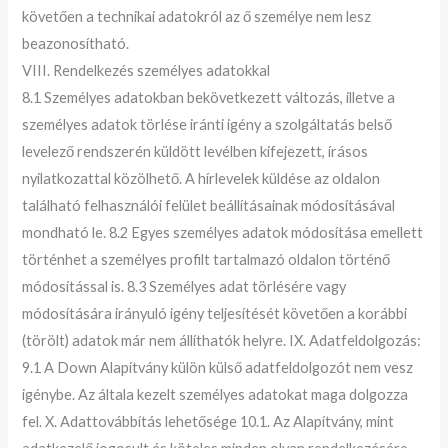
követően a technikai adatokról az ő személye nem lesz
beazonosítható.
VIII. Rendelkezés személyes adatokkal
8.1 Személyes adatokban bekövetkezett változás, illetve a
személyes adatok törlése iránti igény a szolgáltatás belső
levelező rendszerén küldött levélben kifejezett, írásos
nyilatkozattal közölhető. A hírlevelek küldése az oldalon
található felhasználói felület beállításainak módosításával
mondható le. 8.2 Egyes személyes adatok módosítása emellett
történhet a személyes profilt tartalmazó oldalon történő
módosítással is. 8.3 Személyes adat törlésére vagy
módosítására irányuló igény teljesítését követően a korábbi
(törölt) adatok már nem állíthatók helyre. IX. Adatfeldolgozás:
9.1 A Down Alapítvány külön külső adatfeldolgozót nem vesz
igénybe. Az általa kezelt személyes adatokat maga dolgozza
fel. X. Adattovábbítás lehetősége 10.1. Az Alapítvány, mint