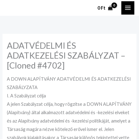
Ugrás
0
Ft
a
tartalomhoz
ADATVÉDELMI ÉS
ADATKEZELÉSI SZABÁLYZAT –
[Cloned #4702]
A DOWN ALAPÍTVÁNY ADATVÉDELMI ÉS ADATKEZELÉSI
SZABÁLYZATA
I. A Szabályzat célja
A jelen Szabályzat célja, hogy rögzítse a DOWN ALAPÍTVÁNY
(Alapítvány) által alkalmazott adatvédelmi és -kezelési elveket
és az Alapítvány adatvédelmi és -kezelési politikáját, amelyet a
Társaság magára nézve kötelező erővel ismer el. Jelen
szabályok kialakításakor a Társaság különös tekintettel vette