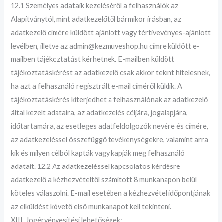
12.1 Személyes adataik kezeléséről a felhasználók az
Alapítványtól, mint adatkezelőtől bármikor írásban, az
adatkezelő címére küldött ajánlott vagy tértivevényes-ajánlott
levélben, illetve az admin@kezmuveshop.hu címre küldött e-
mailben tájékoztatást kérhetnek. E-mailben küldött
tájékoztatáskérést az adatkezelő csak akkor tekint hitelesnek,
ha azt a felhasználó regisztrált e-mail címéről küldik. A
tájékoztatáskérés kiterjedhet a felhasználónak az adatkezelő
által kezelt adataira, az adatkezelés céljára, jogalapjára,
időtartamára, az esetleges adatfeldolgozók nevére és címére,
az adatkezeléssel összefüggő tevékenységekre, valamint arra
kik és milyen célból kapták vagy kapják meg felhasználó
adatait. 12.2 Az adatkezeléssel kapcsolatos kérdésre
adatkezelő a kézhezvételtől számított 8 munkanapon belül
köteles válaszolni. E-mail esetében a kézhezvétel időpontjának
az elküldést követő első munkanapot kell tekinteni.
XIII. Jogérvényesítési lehetőségek: