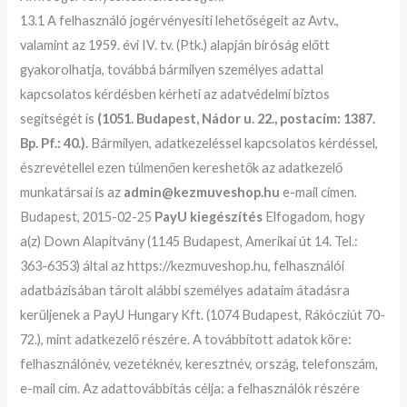
13.1 A felhasználó jogérvényesíti lehetőségeit az Avtv.,
valamint az 1959. évi IV. tv. (Ptk.) alapján bíróság előtt
gyakorolhatja, továbbá bármilyen személyes adattal
kapcsolatos kérdésben kérheti az adatvédelmi biztos
segítségét is
(1051. Budapest, Nádor u. 22., postacím: 1387.
Bp. Pf.: 40.).
Bármilyen, adatkezeléssel kapcsolatos kérdéssel,
észrevétellel ezen túlmenően kereshetők az adatkezelő
munkatársai is az
admin@kezmuveshop.hu
e-mail címen.
Budapest, 2015-02-25
PayU kiegészítés
Elfogadom, hogy
a(z) Down Alapítvány (1145 Budapest, Amerikai út 14. Tel.:
363-6353) által az https://kezmuveshop.hu, felhasználói
adatbázisában tárolt alábbi személyes adataim átadásra
kerüljenek a PayU Hungary Kft. (1074 Budapest, Rákócziút 70-
72.), mint adatkezelő részére. A továbbított adatok köre:
felhasználónév, vezetéknév, keresztnév, ország, telefonszám,
e-mail cím. Az adattovábbítás célja: a felhasználók részére