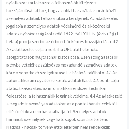
nyilatkozat tartalmazza a felhasználók kifejezett
hozzájárulását ahhoz, hogy az oldal használata során közölt
személyes adataik felhasználásra kerüljenek. Az adatkezelés
jogalapja a személyes adatok védelméről és a közérdekű
adatok nyilvánosságáról szóló 1992. évi LXIII. tv. (Avtv.) 3.§ (1)
bek. a) pontja szerint az érintett önkéntes hozzájárulása. 4.2
Az adatkezelés célja a norbi.hu URL alatt elérhető
szolgáltatások nyújtásának biztosítása. Ezen szolgáltatások
igénybe vételéhez szükséges megadandó személyes adatok
köre a vonatkozó szolgáltatások leírásánál található. 4.3 Az
automatikusan rögzítésre kerülő adatok (lásd. 3.2. pont) célja
statisztikakészítés, az informatikai rendszer technikai
fejlesztése, a felhasználók jogainak védelme. 4.4 Az adatkezelő
a megadott személyes adatokat az e pontokban írt céloktól
eltérő célokra nem használhatja fel. Személyes adatok
harmadik személynek vagy hatóságok számára történő
kiadása – hacsak törvény ettől eltérően nem rendelkezik