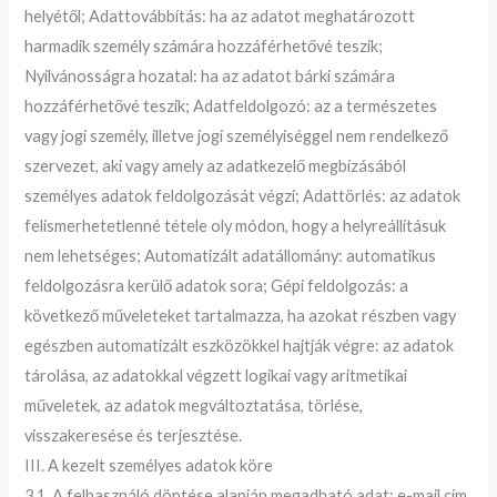
helyétől; Adattovábbítás: ha az adatot meghatározott
harmadik személy számára hozzáférhetővé teszik;
Nyilvánosságra hozatal: ha az adatot bárki számára
hozzáférhetővé teszik; Adatfeldolgozó: az a természetes
vagy jogi személy, illetve jogi személyiséggel nem rendelkező
szervezet, aki vagy amely az adatkezelő megbízásából
személyes adatok feldolgozását végzi; Adattörlés: az adatok
felismerhetetlenné tétele oly módon, hogy a helyreállításuk
nem lehetséges; Automatizált adatállomány: automatikus
feldolgozásra kerülő adatok sora; Gépi feldolgozás: a
következő műveleteket tartalmazza, ha azokat részben vagy
egészben automatizált eszközökkel hajtják végre: az adatok
tárolása, az adatokkal végzett logikai vagy aritmetikai
műveletek, az adatok megváltoztatása, törlése,
visszakeresése és terjesztése.
III. A kezelt személyes adatok köre
3.1. A felhasználó döntése alapján megadható adat: e-mail cím,