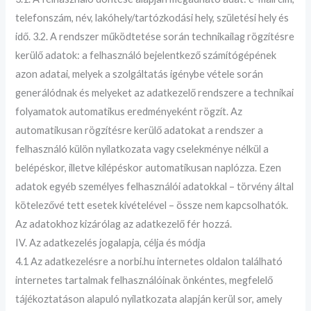
telefonszám, név, lakóhely/tartózkodási hely, születési hely és
idő. 3.2. A rendszer működtetése során technikailag rögzítésre
kerülő adatok: a felhasználó bejelentkező számítógépének
azon adatai, melyek a szolgáltatás igénybe vétele során
generálódnak és melyeket az adatkezelő rendszere a technikai
folyamatok automatikus eredményeként rögzít. Az
automatikusan rögzítésre kerülő adatokat a rendszer a
felhasználó külön nyilatkozata vagy cselekménye nélkül a
belépéskor, illetve kilépéskor automatikusan naplózza. Ezen
adatok egyéb személyes felhasználói adatokkal – törvény által
kötelezővé tett esetek kivételével – össze nem kapcsolhatók.
Az adatokhoz kizárólag az adatkezelő fér hozzá.
IV. Az adatkezelés jogalapja, célja és módja
4.1 Az adatkezelésre a norbi.hu internetes oldalon található
internetes tartalmak felhasználóinak önkéntes, megfelelő
tájékoztatáson alapuló nyilatkozata alapján kerül sor, amely