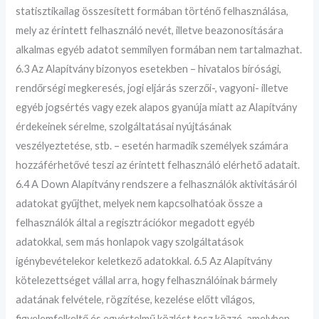
statisztikailag összesített formában történő felhasználása,
mely az érintett felhasználó nevét, illetve beazonosítására
alkalmas egyéb adatot semmilyen formában nem tartalmazhat.
6.3 Az Alapítvány bizonyos esetekben – hivatalos bírósági,
rendőrségi megkeresés, jogi eljárás szerzői-, vagyoni- illetve
egyéb jogsértés vagy ezek alapos gyanúja miatt az Alapítvány
érdekeinek sérelme, szolgáltatásai nyújtásának
veszélyeztetése, stb. – esetén harmadik személyek számára
hozzáférhetővé teszi az érintett felhasználó elérhető adatait.
6.4 A Down Alapítvány rendszere a felhasználók aktivitásáról
adatokat gyűjthet, melyek nem kapcsolhatóak össze a
felhasználók által a regisztrációkor megadott egyéb
adatokkal, sem más honlapok vagy szolgáltatások
igénybevételekor keletkező adatokkal. 6.5 Az Alapítvány
kötelezettséget vállal arra, hogy felhasználóinak bármely
adatának felvétele, rögzítése, kezelése előtt világos,
figyelemfelkeltő és egyértelmű közlést tesz közzé, amelyben