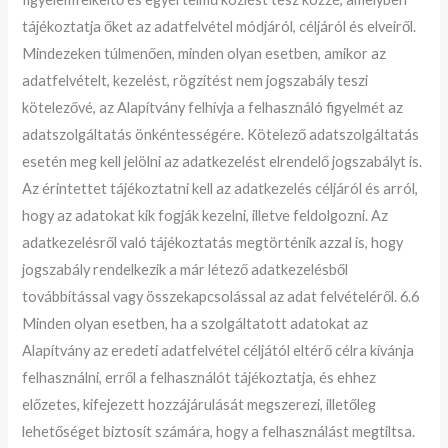
tájékoztatja őket az adatfelvétel módjáról, céljáról és elveiről.
Mindezeken túlmenően, minden olyan esetben, amikor az
adatfelvételt, kezelést, rögzítést nem jogszabály teszi
kötelezővé, az Alapítvány felhívja a felhasználó figyelmét az
adatszolgáltatás önkéntességére. Kötelező adatszolgáltatás
esetén meg kell jelölni az adatkezelést elrendelő jogszabályt is.
Az érintettet tájékoztatni kell az adatkezelés céljáról és arról,
hogy az adatokat kik fogják kezelni, illetve feldolgozni. Az
adatkezelésről való tájékoztatás megtörténik azzal is, hogy
jogszabály rendelkezik a már létező adatkezelésből
továbbítással vagy összekapcsolással az adat felvételéről. 6.6
Minden olyan esetben, ha a szolgáltatott adatokat az
Alapítvány az eredeti adatfelvétel céljától eltérő célra kívánja
felhasználni, erről a felhasználót tájékoztatja, és ehhez
előzetes, kifejezett hozzájárulását megszerezi, illetőleg
lehetőséget biztosít számára, hogy a felhasználást megtiltsa.