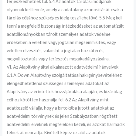
terjeszkedhetnek túl. 5.4 Az adatok tárolási módjának
olyannak kell lennie, amely az adatalany azonosítását csak a
tárolás céljához szükséges ideig teszi lehetővé. 5.5 Meg kell
tenni a megfelelő biztonsági intézkedéseket az automatizált
adatállományokban tárolt személyes adatok védelme
érdekében a véletlen vagy jogtalan megsemmisítés, vagy
véletlen elvesztés, valamint a jogtalan hozzáférés,
megváltoztatás vagy terjesztés megakadályozására.
VI. Az Alapítvány által alkalmazott adatvédelmi irányelvek
6.1 A Down Alapítvány szolgáltatásainak igénybevételéhez
elengedhetetlenül szükséges személyes adatokat az
Alapítvány az érintettek hozzájárulása alapján, és kizárólag
célhoz kötötten használja fel. 6.2 Az Alapítvány, mint
adatkezelő vállalja, hogy a birtokába jutott adatokat az
adatvédelmi törvénynek és jelen Szabályzatban rögzített
adatvédelmi elveknek megfelelően kezeli, és azokat harmadik
félnek át nem adja. Kivételt képez ez alól az adatok