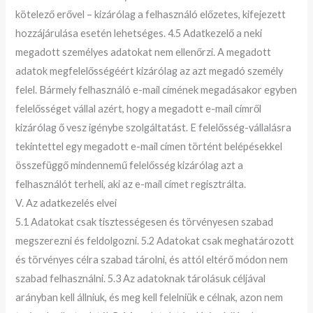
kötelező erővel – kizárólag a felhasználó előzetes, kifejezett
hozzájárulása esetén lehetséges. 4.5 Adatkezelő a neki
megadott személyes adatokat nem ellenőrzi. A megadott
adatok megfelelősségéért kizárólag az azt megadó személy
felel. Bármely felhasználó e-mail címének megadásakor egyben
felelősséget vállal azért, hogy a megadott e-mail címről
kizárólag ő vesz igénybe szolgáltatást. E felelősség-vállalásra
tekintettel egy megadott e-mail címen történt belépésekkel
összefüggő mindennemű felelősség kizárólag azt a
felhasználót terheli, aki az e-mail címet regisztrálta.
V. Az adatkezelés elvei
5.1 Adatokat csak tisztességesen és törvényesen szabad
megszerezni és feldolgozni. 5.2 Adatokat csak meghatározott
és törvényes célra szabad tárolni, és attól eltérő módon nem
szabad felhasználni. 5.3 Az adatoknak tárolásuk céljával
arányban kell állniuk, és meg kell felelniük e célnak, azon nem