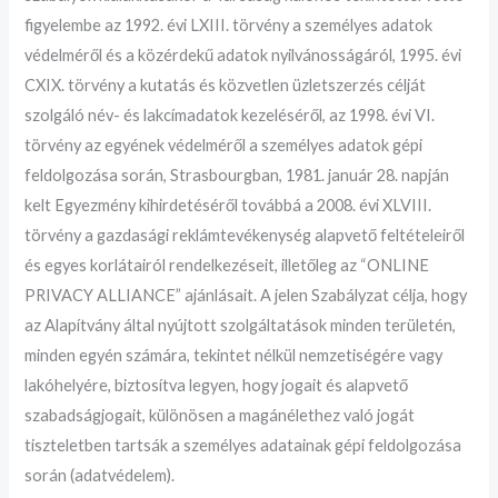
figyelembe az 1992. évi LXIII. törvény a személyes adatok
védelméről és a közérdekű adatok nyilvánosságáról, 1995. évi
CXIX. törvény a kutatás és közvetlen üzletszerzés célját
szolgáló név- és lakcímadatok kezeléséről, az 1998. évi VI.
törvény az egyének védelméről a személyes adatok gépi
feldolgozása során, Strasbourgban, 1981. január 28. napján
kelt Egyezmény kihirdetéséről továbbá a 2008. évi XLVIII.
törvény a gazdasági reklámtevékenység alapvető feltételeiről
és egyes korlátairól rendelkezéseit, illetőleg az “ONLINE
PRIVACY ALLIANCE” ajánlásait. A jelen Szabályzat célja, hogy
az Alapítvány által nyújtott szolgáltatások minden területén,
minden egyén számára, tekintet nélkül nemzetiségére vagy
lakóhelyére, biztosítva legyen, hogy jogait és alapvető
szabadságjogait, különösen a magánélethez való jogát
tiszteletben tartsák a személyes adatainak gépi feldolgozása
során (adatvédelem).