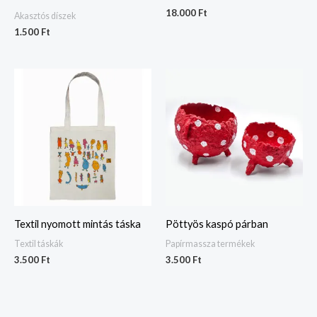
18.000
Ft
Akasztós díszek
1.500
Ft
Textil nyomott mintás táska
Pöttyös kaspó párban
Textil táskák
Papírmassza termékek
3.500
Ft
3.500
Ft