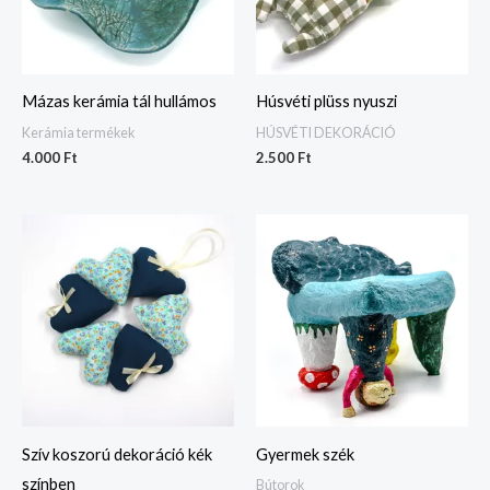
Mázas kerámia tál hullámos
Húsvéti plüss nyuszi
Kerámia termékek
HÚSVÉTI DEKORÁCIÓ
4.000
Ft
2.500
Ft
Szív koszorú dekoráció kék
Gyermek szék
színben
Bútorok