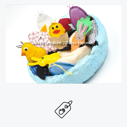
Váltsd be nálunk 20%-os kuponod!