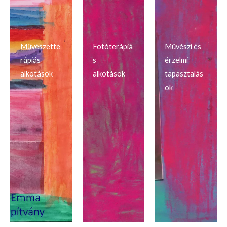
Művészette
Fotóterápiá
Művészi és
rápiás
s
érzelmi
alkotások
alkotások
tapasztalás
ok