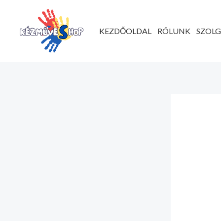
Ugrás
a
KEZDŐOLDAL
RÓLUNK
SZOL
tartalomhoz