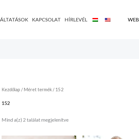
Legutóbbi
szerint
rendezve
GÁLTATÁSOK
KAPCSOLAT
HÍRLEVÉL
WEB
Kezdőlap
/ Méret termék / 152
152
Mind a(z) 2 találat megjelenítve