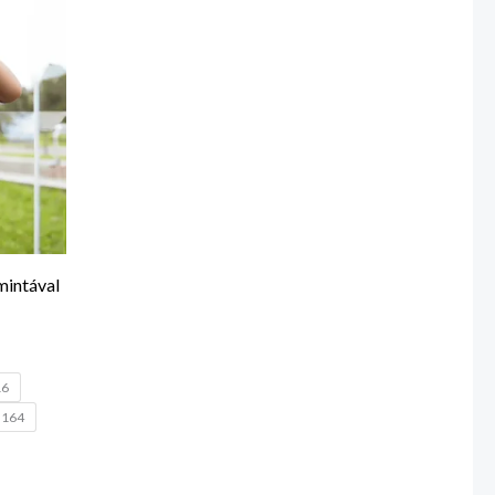
mintával
16
164