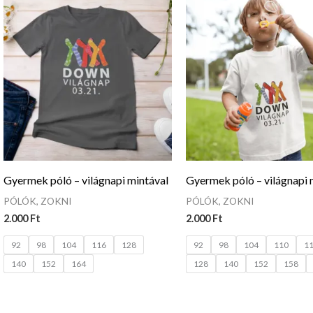
Gyermek póló – világnapi mintával
Gyermek póló – világnapi 
PÓLÓK, ZOKNI
PÓLÓK, ZOKNI
2.000
Ft
2.000
Ft
92
98
104
116
128
92
98
104
110
1
140
152
164
128
140
152
158