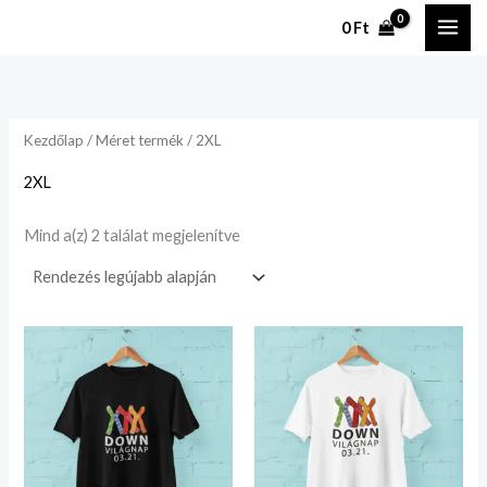
Legutóbbi
Ugrás
szerint
0
Ft
rendezve
a
tartalomhoz
Kezdőlap
/ Méret termék / 2XL
2XL
Mind a(z) 2 találat megjelenítve