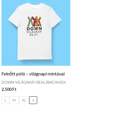
Felnőtt póló – világnapi mintával
DOWN VILÁGNAPI REKLÁMCIKKEK
2.500
Ft
L
M
XL
S