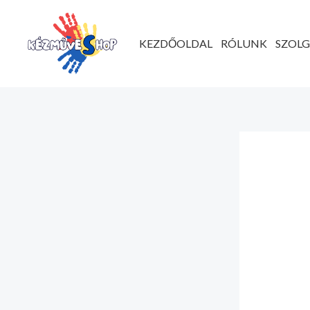
Ugrás
a
KEZDŐOLDAL
RÓLUNK
SZOL
tartalomhoz