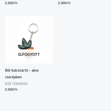
2.000
Ft
2.000
Ft
ELFOGYOTT
Bőr kulcstartó – aloe
cserépben
BŐR TERMÉKEK
2.000
Ft