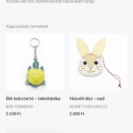
Kézzel varrott, bőrből készült használati tárgy.
Kapcsolódó termékek
Bőr kulcstartó – teknősbéka
Húsvéti dísz – nyúl
BŐR TERMÉKEK
HÚSVÉTI DEKORÁCIÓ
2.500
Ft
2.000
Ft