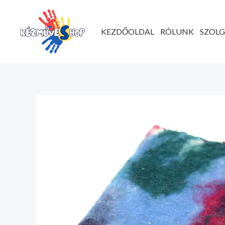
Ugrás
a
KEZDŐOLDAL
RÓLUNK
SZOL
tartalomhoz