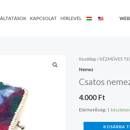
GÁLTATÁSOK
KAPCSOLAT
HÍRLEVÉL
WEB
Csatos
Kezdőlap
/
KÉZMŰVES T
nemez
Nemez
tárca
Csatos nemez
mennyiség
4.000
Ft
Elérhetőség:
1 készleten
KOSÁRBA T