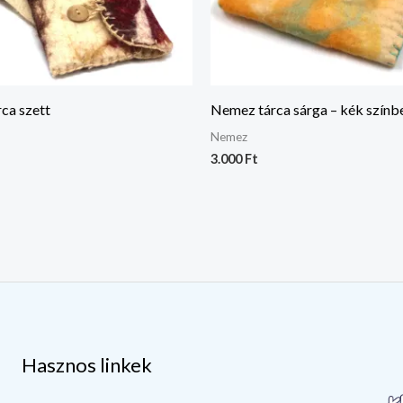
ca szett
Nemez tárca sárga – kék színb
Nemez
3.000
Ft
Hasznos linkek