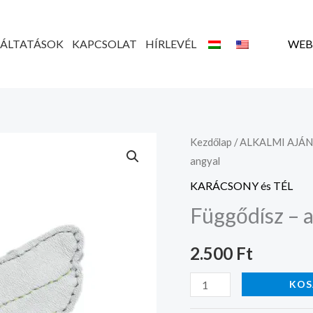
GÁLTATÁSOK
KAPCSOLAT
HÍRLEVÉL
WEB
Függődísz
Kezdőlap
/
ALKALMI AJÁ
angyal
-
angyal
KARÁCSONY és TÉL
mennyiség
Függődísz – 
2.500
Ft
KOS