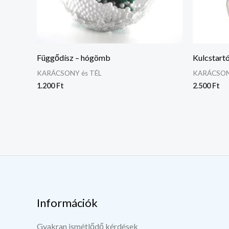
Függődísz – hógömb
Kulcstart
KARÁCSONY és TÉL
KARÁCSON
1.200
Ft
2.500
Ft
Információk
Gyakran ismétlődő kérdések