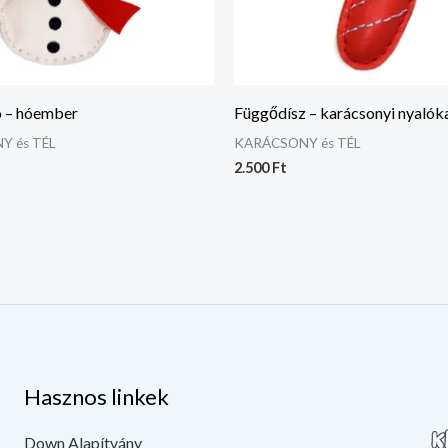
ó – hóember
Függődísz – karácsonyi nyalóka
Y és TÉL
KARÁCSONY és TÉL
2.500
Ft
Hasznos linkek
Down Alapítvány