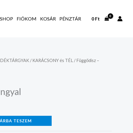
SHOP
FIÓKOM
KOSÁR
PÉNZTÁR
0
Ft
NDÉKTÁRGYAK
/
KARÁCSONY és TÉL
/ Függődísz –
angyal
ÁRBA TESZEM