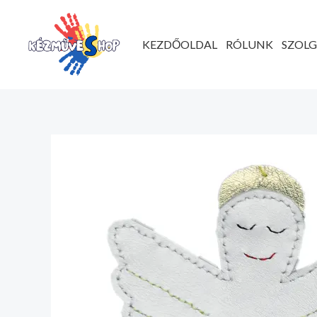
Ugrás
a
KEZDŐOLDAL
RÓLUNK
SZOL
tartalomhoz