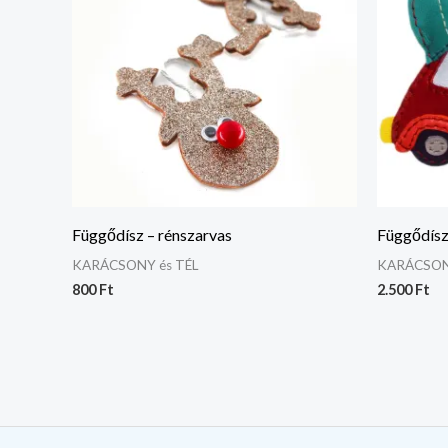
Függődísz – rénszarvas
Függődísz
KARÁCSONY és TÉL
KARÁCSON
800
Ft
2.500
Ft