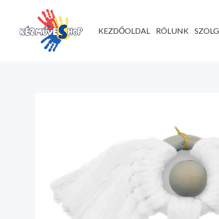
Ugrás
a
KEZDŐOLDAL
RÓLUNK
SZOL
tartalomhoz