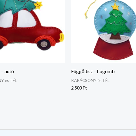
 – autó
Függődísz – hógömb
Y és TÉL
KARÁCSONY és TÉL
2.500
Ft