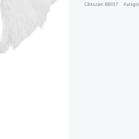
Cikkszám:
BB017
Kategór