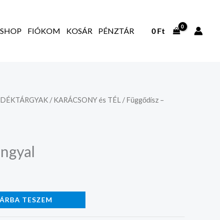
SHOP
FIÓKOM
KOSÁR
PÉNZTÁR
0
Ft
NDÉKTÁRGYAK
/
KARÁCSONY és TÉL
/ Függődísz –
angyal
ÁRBA TESZEM