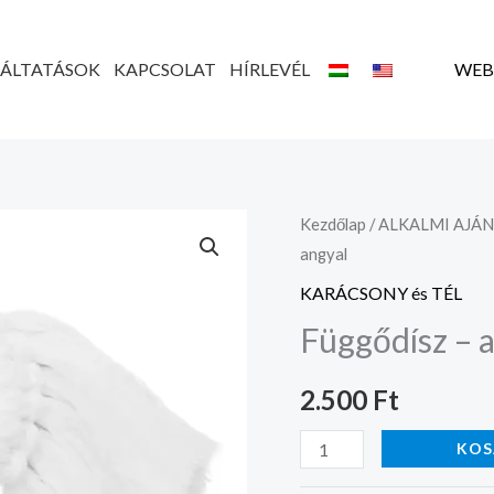
GÁLTATÁSOK
KAPCSOLAT
HÍRLEVÉL
WEB
Függődísz
Kezdőlap
/
ALKALMI AJÁ
angyal
-
angyal
KARÁCSONY és TÉL
mennyiség
Függődísz – 
2.500
Ft
KOS