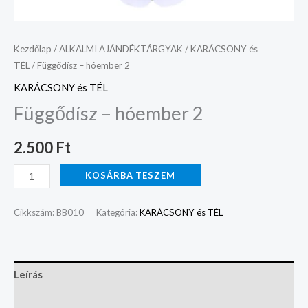
Kezdőlap
/
ALKALMI AJÁNDÉKTÁRGYAK
/
KARÁCSONY és
TÉL
/ Függődísz – hóember 2
KARÁCSONY és TÉL
Függődísz – hóember 2
2.500
Ft
KOSÁRBA TESZEM
Cikkszám:
BB010
Kategória:
KARÁCSONY és TÉL
Leírás
Vélemények (0)