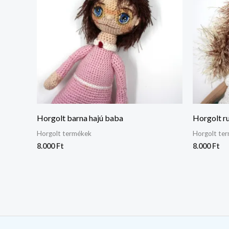
Horgolt barna hajú baba
Horgolt ru
Horgolt termékek
Horgolt te
8.000
Ft
8.000
Ft