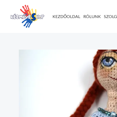
Ugrás
a
KEZDŐOLDAL
RÓLUNK
SZOL
tartalomhoz