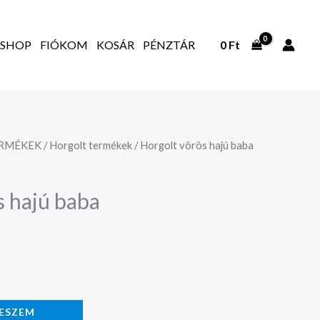
SHOP
FIÓKOM
KOSÁR
PÉNZTÁR
0
Ft
ERMÉKEK
/
Horgolt termékek
/ Horgolt vörös hajú baba
s hajú baba
ESZEM