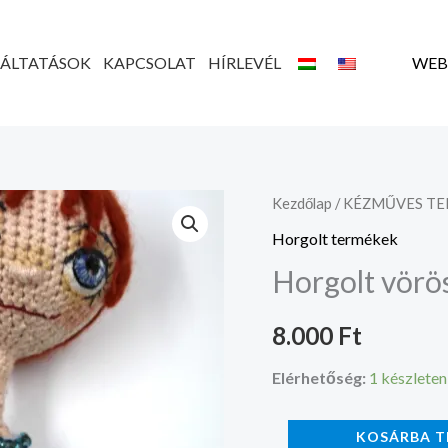
GÁLTATÁSOK
KAPCSOLAT
HÍRLEVÉL
WEB
Horgolt
Kezdőlap
/
KÉZMŰVES T
vörös
Horgolt termékek
hajú
Horgolt vörö
baba
mennyiség
8.000
Ft
Elérhetőség:
1 készleten
KOSÁRBA T