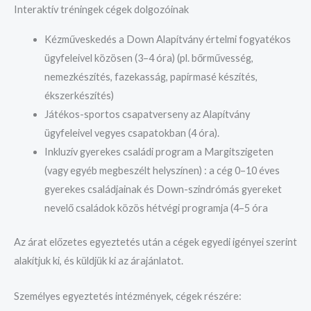
Interaktív tréningek cégek dolgozóinak
Kézműveskedés a Down Alapítvány értelmi fogyatékos
ügyfeleivel közösen (3–4 óra) (pl. bőrművesség,
nemezkészítés, fazekasság, papírmasé készítés,
ékszerkészítés)
Játékos-sportos csapatverseny az Alapítvány
ügyfeleivel vegyes csapatokban (4 óra).
Inkluzív gyerekes családi program a Margitszigeten
(vagy egyéb megbeszélt helyszínen) : a cég 0–10 éves
gyerekes családjainak és Down-szindrómás gyereket
nevelő családok közös hétvégi programja (4–5 óra
Az árat előzetes egyeztetés után a cégek egyedi igényei szerint
alakítjuk ki, és küldjük ki az árajánlatot.
Személyes egyeztetés intézmények, cégek részére: