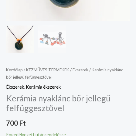
Kezdőlap
/
KÉZMŰVES TERMÉKEK
/
Ékszerek
/ Kerámia nyaklánc
bőr jellegű felfüggesztővel
Ékszerek
,
Kerámia ékszerek
Kerámia nyaklánc bőr jellegű
felfüggesztővel
700
Ft
Engedélyezett utánrendelésre