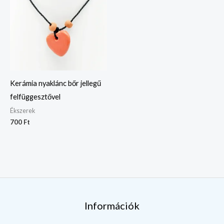
Kerámia nyaklánc bőr jellegű
felfüggesztővel
Ékszerek
700
Ft
Információk