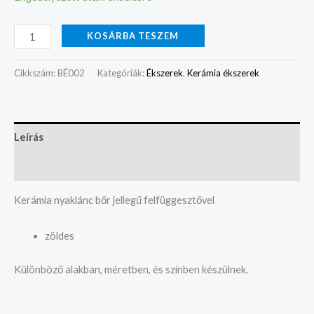
KOSÁRBA TESZEM
Cikkszám:
BÉ002
Kategóriák:
Ékszerek
,
Kerámia ékszerek
Leírás
Vélemények (0)
Kerámia nyaklánc bőr jellegű felfüggesztővel
zöldes
Különböző alakban, méretben, és színben készülnek.