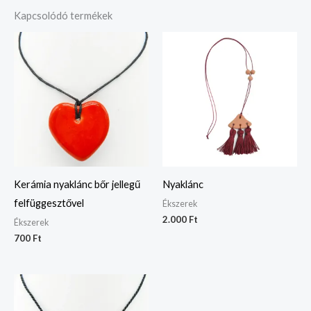
Kapcsolódó termékek
Kerámia nyaklánc bőr jellegű
Nyaklánc
felfüggesztővel
Ékszerek
2.000
Ft
Ékszerek
700
Ft