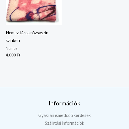
Nemez tárca rózsaszín
színben
Nemez
4.000
Ft
Információk
Gyakran ismétlődő kérdések
Szállítási információk