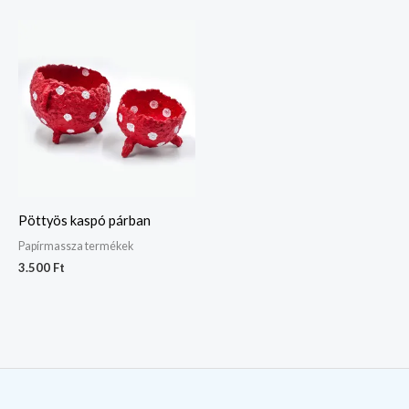
Pöttyös kaspó párban
Papírmassza termékek
3.500
Ft