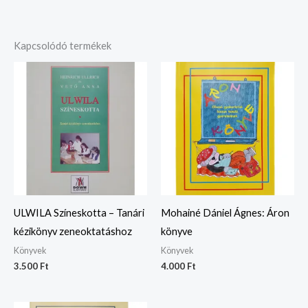
Kapcsolódó termékek
ULWILA Színeskotta – Tanári
Mohainé Dániel Ágnes: Áron
kézikönyv zeneoktatáshoz
könyve
Könyvek
Könyvek
3.500
Ft
4.000
Ft