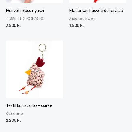
Húsvéti plüss nyuszi
Madárkás húsvéti dekoráció
HÚSVÉTI DEKORÁCIÓ
Akasztós díszek
2.500
Ft
1.500
Ft
Testil kulcstartó – csirke
Kulcstartó
1.200
Ft