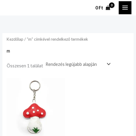
Ugrás
0
Ft
a
tartalomhoz
Kezdőlap
/ “m” címkével rendelkező termékek
m
Összesen 1 találat