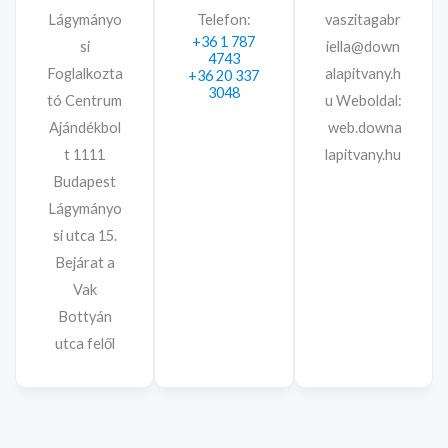
Lágymányo
Telefon:
vaszitagabr
+36 1 787
si
iella@down
4743
Foglalkozta
alapitvany.h
+36 20 337
3048
tó Centrum
u Weboldal:
Ajándékbol
web.downa
t 1111
lapitvany.hu
Budapest
Lágymányo
si utca 15.
Bejárat a
Vak
Bottyán
utca felől