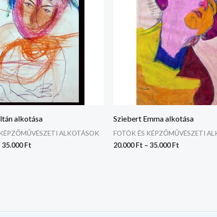
tán alkotása
Sziebert Emma alkotása
 KÉPZŐMŰVÉSZETI ALKOTÁSOK
FOTÓK ÉS KÉPZŐMŰVÉSZETI A
–
35.000
Ft
20.000
Ft
–
35.000
Ft