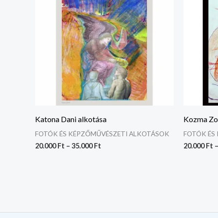
Katona Dani alkotása
Kozma Zol
FOTÓK ÉS KÉPZŐMŰVÉSZETI ALKOTÁSOK
FOTÓK ÉS
20.000
Ft
–
35.000
Ft
20.000
Ft