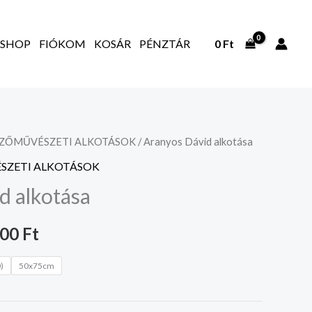
SHOP
FIÓKOM
KOSÁR
PÉNZTÁR
0
Ft
PZŐMŰVÉSZETI ALKOTÁSOK
/ Aranyos Dávid alkotása
Ártartomány:
SZETI ALKOTÁSOK
20.000 Ft
d alkotása
-
000
Ft
35.000 Ft
)
50x75cm