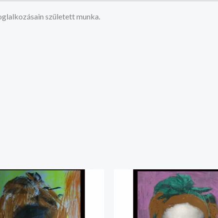
glalkozásain született munka.
Ártartomány:
Ártartomán
20.000 Ft
20.000 Ft
-
-
35.000 Ft
35.000 Ft