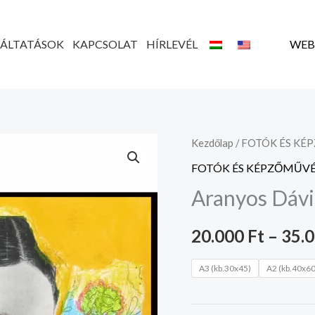
GÁLTATÁSOK
KAPCSOLAT
HÍRLEVÉL
WEB
Aranyos
Kezdőlap
/
FOTÓK ÉS KÉ
Dávid
FOTÓK ÉS KÉPZŐMŰVÉ
alkotása
Aranyos Dávi
mennyiség
20.000
Ft
–
35.
A3 (kb.30x45)
A2 (kb.40x60