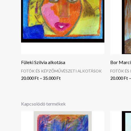
Füleki Szilvia alkotása
Bor Marci
FOTÓK ÉS KÉPZŐMŰVÉSZETI ALKOTÁSOK
FOTÓK ÉS
20.000
Ft
–
35.000
Ft
20.000
Ft
Kapcsolódó termékek
Ártartomány:
20.000 Ft
-
35.000 Ft