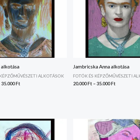
 alkotása
Jambricska Anna alkotása
 KÉPZŐMŰVÉSZETI ALKOTÁSOK
FOTÓK ÉS KÉPZŐMŰVÉSZETI A
–
35.000
Ft
20.000
Ft
–
35.000
Ft
Ártartomány:
Ártartomán
20.000 Ft
20.000 Ft
-
-
35.000 Ft
35.000 Ft