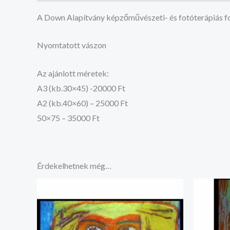
A Down Alapítvány képzőművészeti- és fotóterápiás fo
Nyomtatott vászon
Az ajánlott méretek:
A3 (kb.30×45) -20000 Ft
A2 (kb.40×60) – 25000 Ft
50×75 – 35000 Ft
Érdekelhetnek még…
Ártartomány:
20.000 Ft
-
35.000 Ft