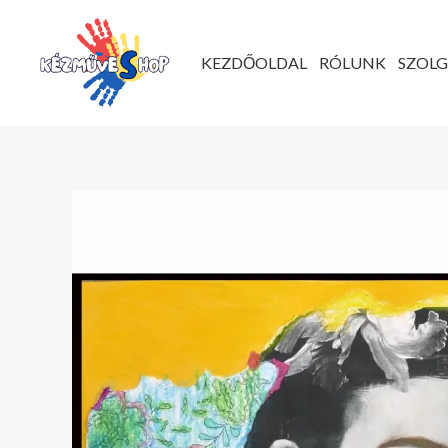
Ugrás
a
KEZDŐOLDAL
RÓLUNK
SZOL
tartalomhoz