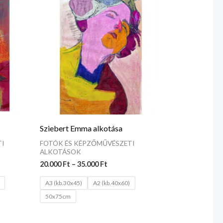
 Ft
20.000 Ft
-
 Ft
35.000 Ft
Sziebert Emma alkotása
I
FOTÓK ÉS KÉPZŐMŰVÉSZETI
ALKOTÁSOK
20.000
Ft
–
35.000
Ft
A3 (kb.30x45)
A2 (kb.40x60)
50x75cm