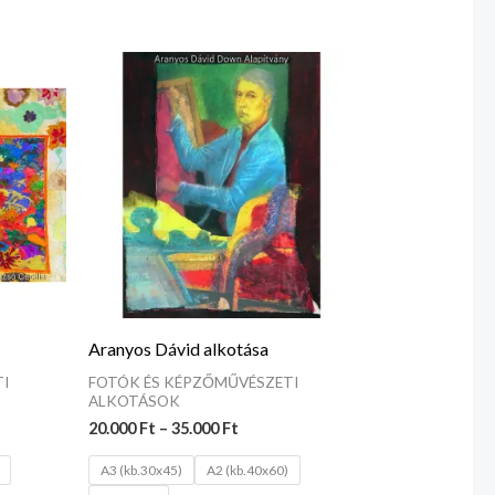
tomány:
Ártartomány:
 Ft
20.000 Ft
-
 Ft
35.000 Ft
Aranyos Dávid alkotása
I
FOTÓK ÉS KÉPZŐMŰVÉSZETI
ALKOTÁSOK
20.000
Ft
–
35.000
Ft
A3 (kb.30x45)
A2 (kb.40x60)