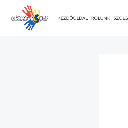
Ugrás
a
KEZDŐOLDAL
RÓLUNK
SZOL
tartalomhoz