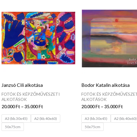
Ártartomány:
Ártar
20.000 Ft
20.000
-
-
35.000 Ft
35.000
Janzsó Cili alkotása
Bodor Katalin alkotása
FOTÓK ÉS KÉPZŐMŰVÉSZETI
FOTÓK ÉS KÉPZŐMŰVÉSZET
ALKOTÁSOK
ALKOTÁSOK
20.000
Ft
–
35.000
Ft
20.000
Ft
–
35.000
Ft
A3 (kb.30x45)
A2 (kb.40x60)
A3 (kb.30x45)
A2 (kb.40x60)
50x75cm
50x75cm