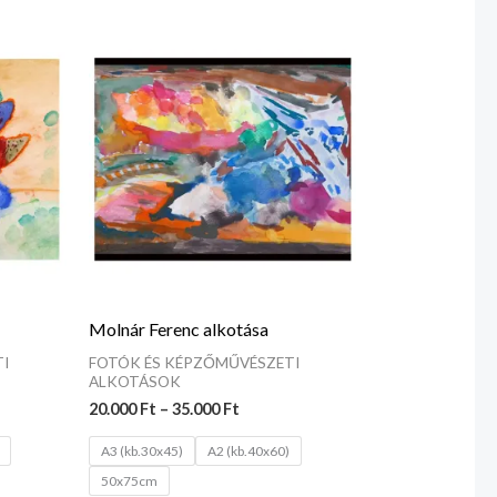
tomány:
Ártartomány:
 Ft
20.000 Ft
-
 Ft
35.000 Ft
Molnár Ferenc alkotása
I
FOTÓK ÉS KÉPZŐMŰVÉSZETI
ALKOTÁSOK
20.000
Ft
–
35.000
Ft
A3 (kb.30x45)
A2 (kb.40x60)
50x75cm