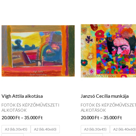
Ártartomány:
Ártar
20.000 Ft
20.000
-
-
35.000 Ft
35.000
Vígh Attila alkotása
Janzsó Cecília munkája
FOTÓK ÉS KÉPZŐMŰVÉSZETI
FOTÓK ÉS KÉPZŐMŰVÉSZET
ALKOTÁSOK
ALKOTÁSOK
20.000
Ft
–
35.000
Ft
20.000
Ft
–
35.000
Ft
A3 (kb.30x45)
A2 (kb.40x60)
A3 (kb.30x45)
A2 (kb.40x60)