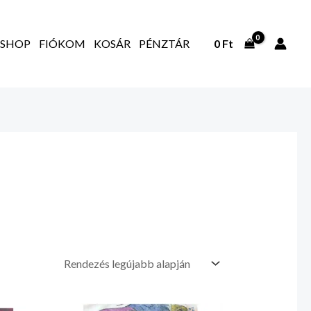
SHOP
FIÓKOM
KOSÁR
PÉNZTÁR
0
Ft
tomány:
Ártartomány: