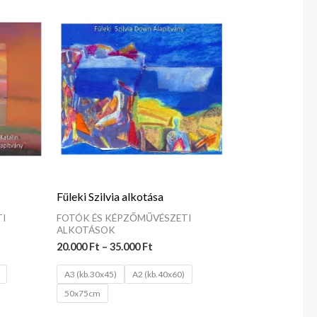
tomány:
Ártartomány:
 Ft
20.000 Ft
-
 Ft
35.000 Ft
Füleki Szilvia alkotása
I
FOTÓK ÉS KÉPZŐMŰVÉSZETI
ALKOTÁSOK
20.000
Ft
–
35.000
Ft
A3 (kb.30x45)
A2 (kb.40x60)
50x75cm