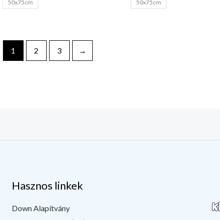
50x75cm
50x75cm
1
2
3
→
Hasznos linkek
Down Alapítvány