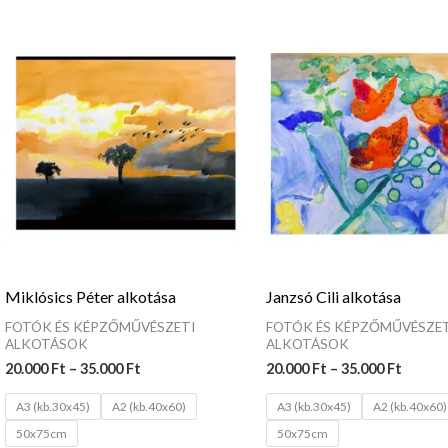
Ártartomány:
Ártar
20.000 Ft
20.000
-
-
35.000 Ft
35.000
Miklósics Péter alkotása
Janzsó Cili alkotása
FOTÓK ÉS KÉPZŐMŰVÉSZETI
FOTÓK ÉS KÉPZŐMŰVÉSZET
ALKOTÁSOK
ALKOTÁSOK
20.000
Ft
–
35.000
Ft
20.000
Ft
–
35.000
Ft
A3 (kb.30x45)
A2 (kb.40x60)
A3 (kb.30x45)
A2 (kb.40x60)
50x75cm
50x75cm