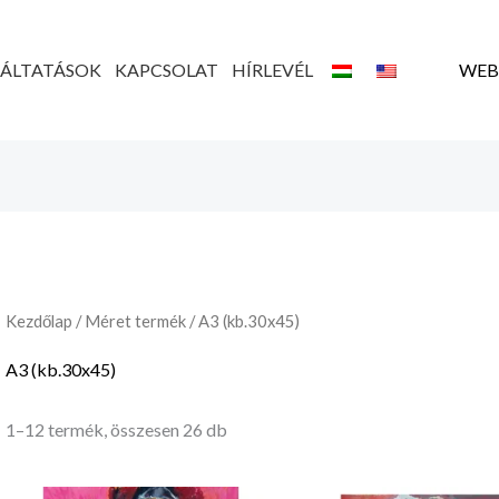
Legutóbbi
szerint
rendezve
GÁLTATÁSOK
KAPCSOLAT
HÍRLEVÉL
WEB
Kezdőlap
/ Méret termék / A3 (kb.30x45)
A3 (kb.30x45)
1–12 termék, összesen 26 db
Ártartomány:
Ártar