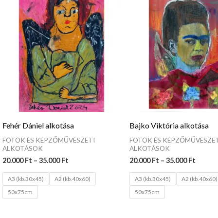
20.000 Ft
20.000
-
-
35.000 Ft
35.000
Fehér Dániel alkotása
Bajko Viktória alkotása
FOTÓK ÉS KÉPZŐMŰVÉSZETI
FOTÓK ÉS KÉPZŐMŰVÉSZET
ALKOTÁSOK
ALKOTÁSOK
20.000
Ft
–
35.000
Ft
20.000
Ft
–
35.000
Ft
A3 (kb.30x45)
A2 (kb.40x60)
A3 (kb.30x45)
A2 (kb.40x60)
50x75cm
50x75cm