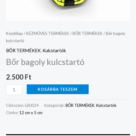
Kezdőlap
/
KÉZMŰVES TERMÉKEK
/
BŐR TERMÉKEK
/ Bőr bagoly
kulcstartó
BŐR TERMÉKEK
,
Kulcstartók
Bőr bagoly kulcstartó
2.500
Ft
KOSÁRBA TESZEM
Cikkszám:
LB0024
Kategóriák:
BŐR TERMÉKEK
,
Kulcstartók
Címke:
12 cm x 5 cm