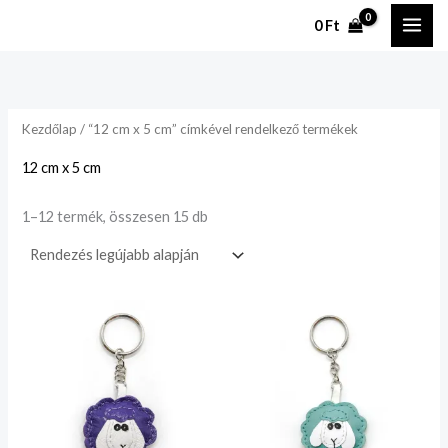
Legutóbbi
Ugrás
szerint
0
Ft
rendezve
a
tartalomhoz
Kezdőlap
/ “12 cm x 5 cm” címkével rendelkező termékek
12 cm x 5 cm
1–12 termék, összesen 15 db