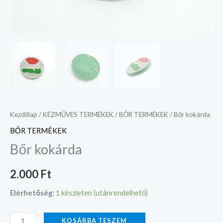
Kezdőlap
/
KÉZMŰVES TERMÉKEK
/
BŐR TERMÉKEK
/ Bőr kokárda
BŐR TERMÉKEK
Bőr kokárda
2.000
Ft
Elérhetőség:
1 készleten (utánrendelhető)
KOSÁRBA TESZEM