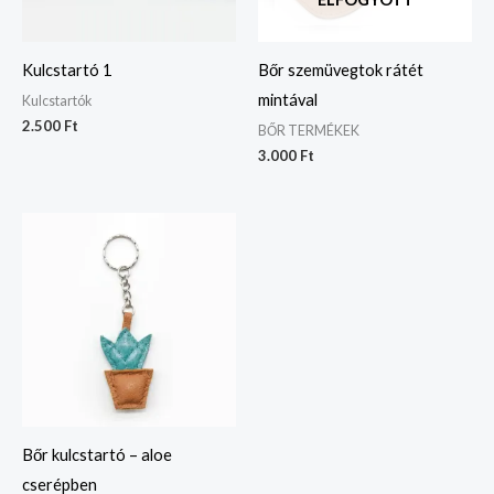
Kulcstartó 1
Bőr szemüvegtok rátét
mintával
Kulcstartók
2.500
Ft
BŐR TERMÉKEK
3.000
Ft
Bőr kulcstartó – aloe
cserépben