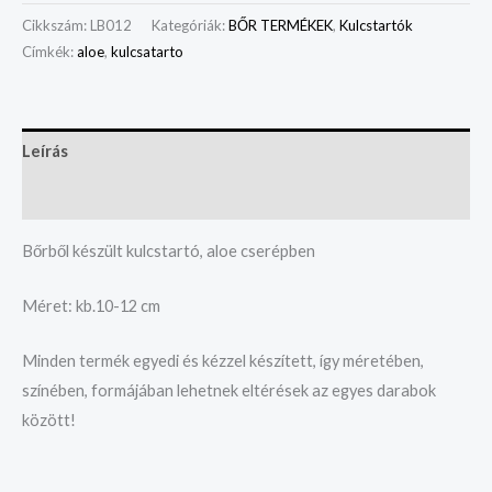
Cikkszám:
LB012
Kategóriák:
BŐR TERMÉKEK
,
Kulcstartók
Címkék:
aloe
,
kulcsatarto
Leírás
Vélemények (0)
Bőrből készült kulcstartó, aloe cserépben
Méret: kb.10-12 cm
Minden termék egyedi és kézzel készített, így méretében,
színében, formájában lehetnek eltérések az egyes darabok
között!