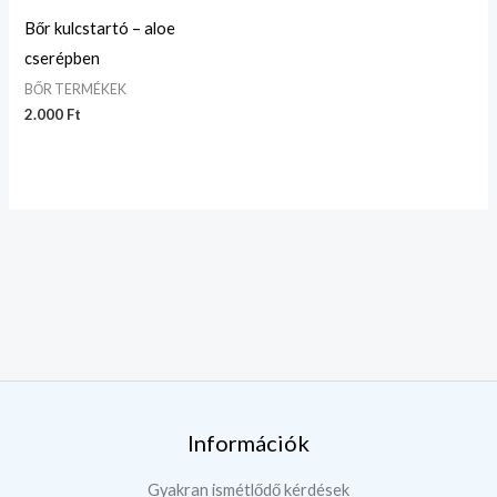
Bőr kulcstartó – aloe
cserépben
BŐR TERMÉKEK
2.000
Ft
Információk
Gyakran ismétlődő kérdések