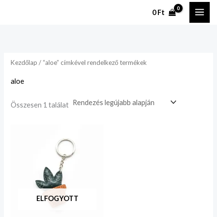
Ugrás
0
Ft
a
tartalomhoz
Kezdőlap
/ “aloe” címkével rendelkező termékek
aloe
Összesen 1 találat
ELFOGYOTT