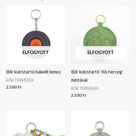
ELFOGYOTT
ELFOGYOTT
Bőr kulcstartó bakelit lemez
Bőr kulcstartó ‘Kis herceg’
mintával
BŐR TERMÉKEK
2.500
Ft
BŐR TERMÉKEK
2.500
Ft