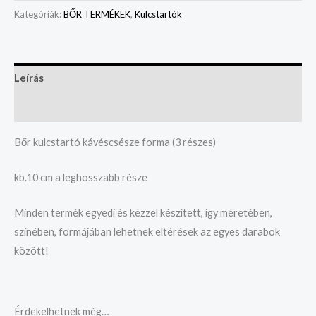
Kategóriák:
BŐR TERMÉKEK
,
Kulcstartók
Leírás
Vélemények (0)
Bőr kulcstartó kávéscsésze forma (3 részes)
kb.10 cm a leghosszabb része
Minden termék egyedi és kézzel készített, így méretében,
színében, formájában lehetnek eltérések az egyes darabok
között!
Érdekelhetnek még…