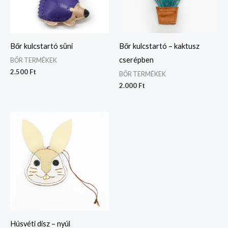
Bőr kulcstartó süni
Bőr kulcstartó – kaktusz
cserépben
BŐR TERMÉKEK
2.500
Ft
BŐR TERMÉKEK
2.000
Ft
Húsvéti dísz – nyúl