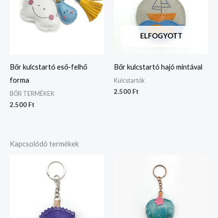
ELFOGYOTT
Bőr kulcstartó eső-felhő
Bőr kulcstartó hajó mintával
forma
Kulcstartók
2.500
Ft
BŐR TERMÉKEK
2.500
Ft
Kapcsolódó termékek