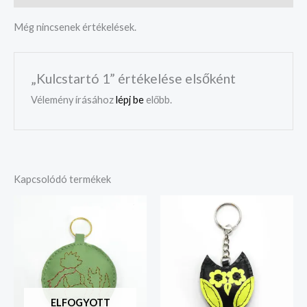
Még nincsenek értékelések.
„Kulcstartó 1” értékelése elsőként
Vélemény írásához
lépj be
előbb.
Kapcsolódó termékek
ELFOGYOTT