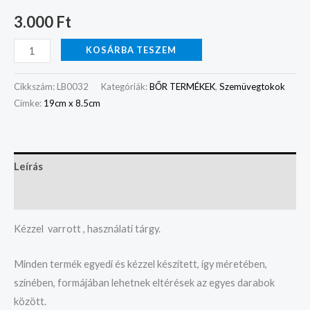
3.000
Ft
KOSÁRBA TESZEM
Cikkszám:
LB0032
Kategóriák:
BŐR TERMÉKEK
,
Szemüvegtokok
Címke:
19cm x 8.5cm
Leírás
Vélemények (0)
Kézzel varrott , használati tárgy.
Minden termék egyedi és kézzel készített, így méretében,
színében, formájában lehetnek eltérések az egyes darabok
között.