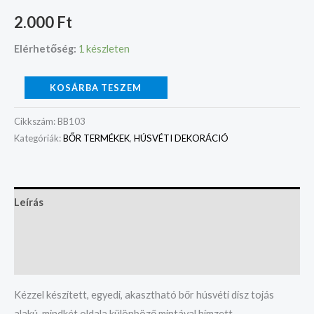
2.000
Ft
Elérhetőség:
1 készleten
KOSÁRBA TESZEM
Cikkszám:
BB103
Kategóriák:
BŐR TERMÉKEK
,
HÚSVÉTI DEKORÁCIÓ
Leírás
További információk
Vélemények (0)
Kézzel készített, egyedi, akasztható bőr húsvéti dísz tojás
alakú, mindkét oldala különböző mintával hímzett