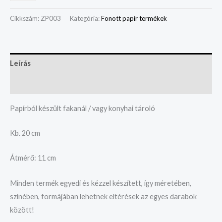
Cikkszám:
ZP003
Kategória:
Fonott papír termékek
Leírás
Vélemények (0)
Papírból készült fakanál / vagy konyhai tároló
Kb. 20 cm
Átmérő: 11 cm
Minden termék egyedi és kézzel készített, így méretében,
színében, formájában lehetnek eltérések az egyes darabok
között!