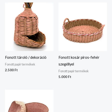
Fonott tároló / dekoráció
Fonott kosár piros-fehér
szegéllyel
Fonott papír termékek
2.500
Ft
Fonott papír termékek
5.000
Ft