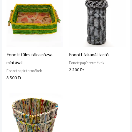
Fonott füles tálca rózsa
Fonott fakanál tartó
mintával
Fonott papír termékek
2.200
Ft
Fonott papír termékek
3.500
Ft