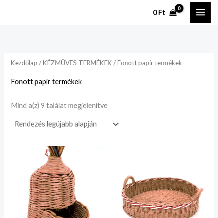
Legutóbbi
Ugrás
szerint
0
Ft
rendezve
a
tartalomhoz
Kezdőlap
/
KÉZMŰVES TERMÉKEK
/ Fonott papír termékek
Fonott papír termékek
Mind a(z) 9 találat megjelenítve