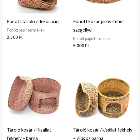
Fonott tároló / dekoráció
Fonott kosár piros-fehér
szegéllyel
Fonott papír termékek
2.500
Ft
Fonott papír termékek
5.000
Ft
Tároló kosár / Kisállat
Tároló kosár / kisállat fekhely
fekhely – barna
– világos barna