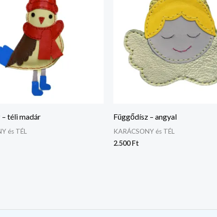
– téli madár
Függődísz – angyal
Y és TÉL
KARÁCSONY és TÉL
2.500
Ft