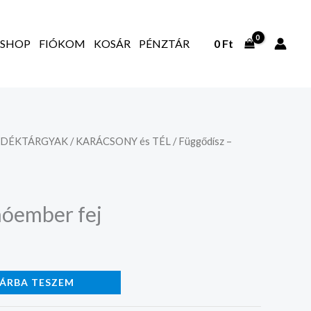
SHOP
FIÓKOM
KOSÁR
PÉNZTÁR
0
Ft
NDÉKTÁRGYAK
/
KARÁCSONY és TÉL
/ Függődísz –
hóember fej
ÁRBA TESZEM