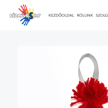
Ugrás
a
KEZDŐOLDAL
RÓLUNK
SZOL
tartalomhoz