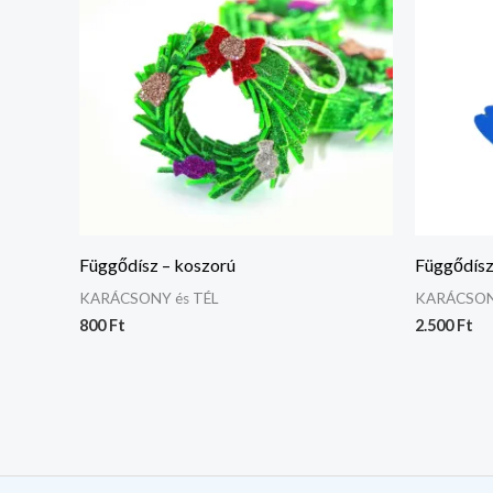
Függődísz – koszorú
Függődísz 
KARÁCSONY és TÉL
KARÁCSON
800
Ft
2.500
Ft