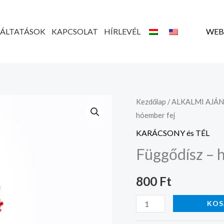
GÁLTATÁSOK
KAPCSOLAT
HÍRLEVÉL
WEB
Függődísz
Kezdőlap
/
ALKALMI AJÁ
hóember fej
-
hóember
KARÁCSONY és TÉL
fej
Függődísz – 
mennyiség
800
Ft
KOS