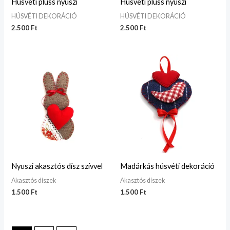
Húsvéti plüss nyuszi
Húsvéti plüss nyuszi
HÚSVÉTI DEKORÁCIÓ
HÚSVÉTI DEKORÁCIÓ
2.500
Ft
2.500
Ft
Nyuszi akasztós dísz szívvel
Madárkás húsvéti dekoráció
Akasztós díszek
Akasztós díszek
1.500
Ft
1.500
Ft