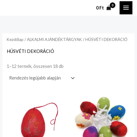
Legutóbbi
Ugrás
szerint
0
Ft
rendezve
a
tartalomhoz
Kezdőlap
/
ALKALMI AJÁNDÉKTÁRGYAK
/ HÚSVÉTI DEKORÁCIÓ
HÚSVÉTI DEKORÁCIÓ
1–12 termék, összesen 18 db