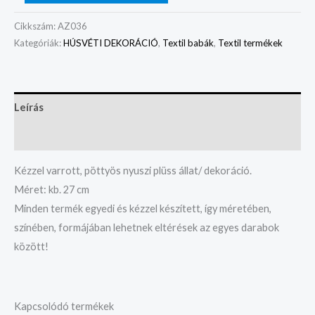
Cikkszám:
AZ036
Kategóriák:
HÚSVÉTI DEKORÁCIÓ
,
Textil babák
,
Textil termékek
Leírás
Vélemények (0)
Kézzel varrott, pöttyös nyuszi plüss állat/ dekoráció.
Méret: kb. 27 cm
Minden termék egyedi és kézzel készített, így méretében,
színében, formájában lehetnek eltérések az egyes darabok
között!
Kapcsolódó termékek