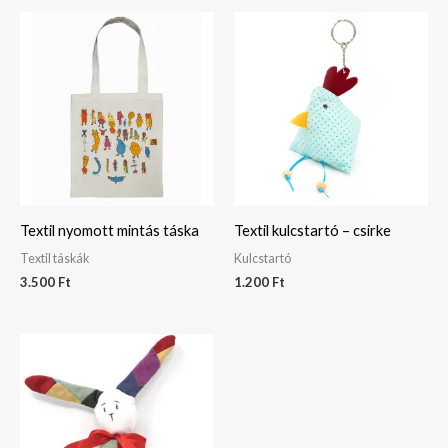
Textil nyomott mintás táska
Textil kulcstartó – csirke
Textil táskák
Kulcstartó
3.500
Ft
1.200
Ft