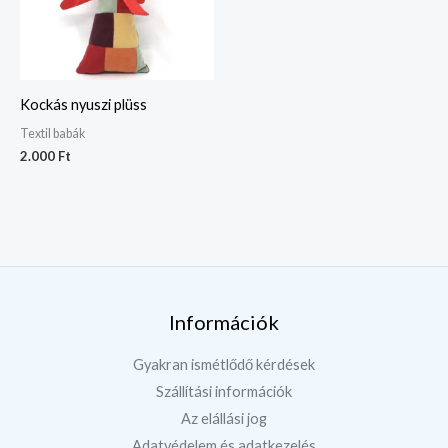
Kockás nyuszi plüss
Textil babák
2.000
Ft
Információk
Gyakran ismétlődő kérdések
Szállítási információk
Az elállási jog
Adatvédelem és adatkezelés