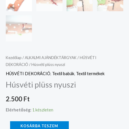
Kezdőlap
/
ALKALMI AJÁNDÉKTÁRGYAK
/
HÚSVÉTI
DEKORÁCIÓ
/ Húsvéti plüss nyuszi
HÚSVÉTI DEKORÁCIÓ
,
Textil babák
,
Textil termékek
Húsvéti plüss nyuszi
2.500
Ft
Elérhetőség:
1 készleten
KOSÁRBA TESZEM