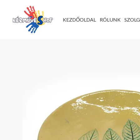
Ugrás
a
KEZDŐOLDAL
RÓLUNK
SZOL
tartalomhoz