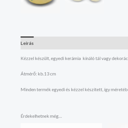
Leírás
Vélemények (0)
Kézzel készült, egyedi kerámia kínáló tál vagy dekorác
Átmérő: kb.13 cm
Minden termék egyedi és kézzel készített, így méretéb
Érdekelhetnek még…