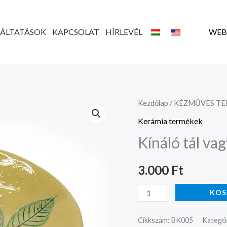
GÁLTATÁSOK
KAPCSOLAT
HÍRLEVÉL
WEB
Kínáló
Kezdőlap
/
KÉZMŰVES T
tál
Kerámia termékek
vagy
Kínáló tál va
dekoráció
mennyiség
3.000
Ft
KOS
Cikkszám:
BK005
Kategó