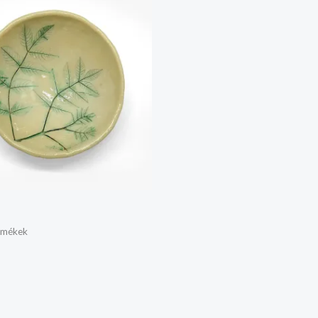
rmékek