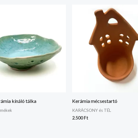
ámia kínáló tálka
Kerámia mécsestartó
rmékek
KARÁCSONY és TÉL
2.500
Ft