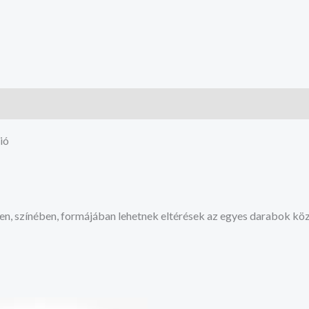
ió
en, színében, formájában lehetnek eltérések az egyes darabok köz