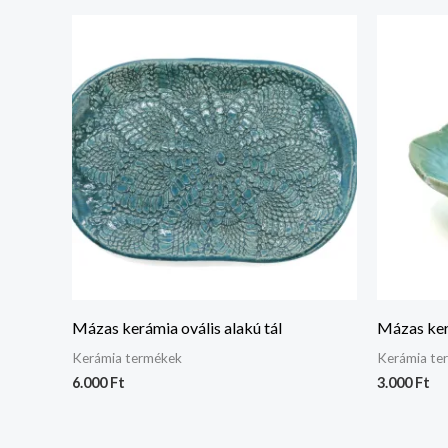
Mázas kerámia ovális alakú tál
Mázas ker
Kerámia termékek
Kerámia te
6.000
Ft
3.000
Ft