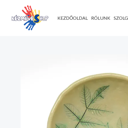
Ugrás
a
KEZDŐOLDAL
RÓLUNK
SZOL
tartalomhoz