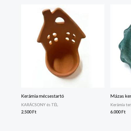
Kerámia mécsestartó
Mázas ker
KARÁCSONY és TÉL
Kerámia te
2.500
Ft
6.000
Ft