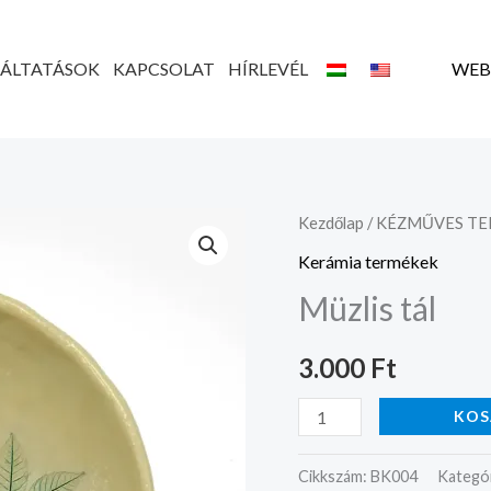
GÁLTATÁSOK
KAPCSOLAT
HÍRLEVÉL
WEB
Müzlis
Kezdőlap
/
KÉZMŰVES T
tál
Kerámia termékek
mennyiség
Müzlis tál
3.000
Ft
KOS
Cikkszám:
BK004
Kategó