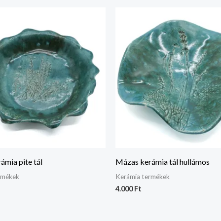
ámia pite tál
Mázas kerámia tál hullámos
rmékek
Kerámia termékek
4.000
Ft