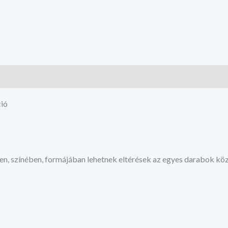
ció
en, színében, formájában lehetnek eltérések az egyes darabok köz