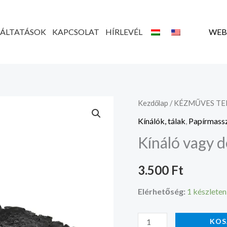
GÁLTATÁSOK
KAPCSOLAT
HÍRLEVÉL
WEB
Kínáló
Kezdőlap
/
KÉZMŰVES T
vagy
Kínálók, tálak
,
Papírmass
dekor
Kínáló vagy d
tál
mennyiség
3.500
Ft
Elérhetőség:
1 készleten
KOS