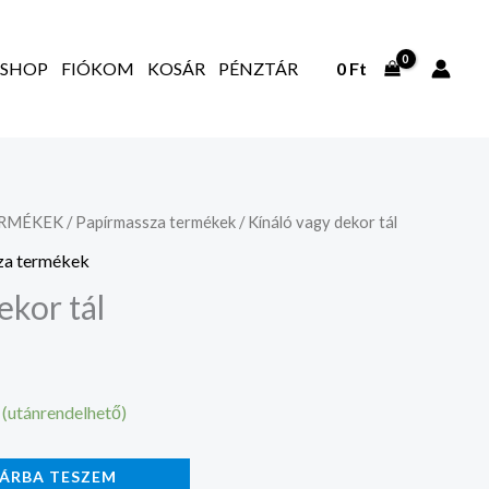
SHOP
FIÓKOM
KOSÁR
PÉNZTÁR
0
Ft
ERMÉKEK
/
Papírmassza termékek
/ Kínáló vagy dekor tál
za termékek
ekor tál
 (utánrendelhető)
ÁRBA TESZEM