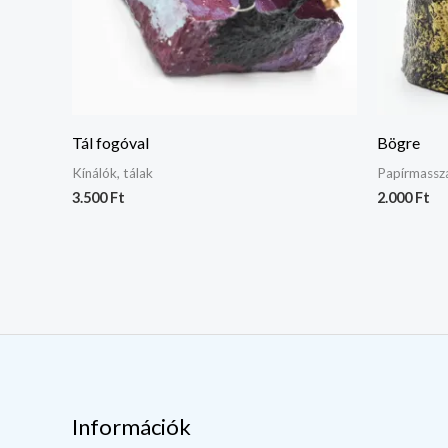
Tál fogóval
Bögre
Kínálók, tálak
Papírmassz
3.500
Ft
2.000
Ft
Információk