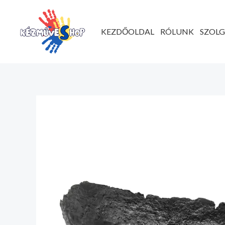
Ugrás
a
KEZDŐOLDAL
RÓLUNK
SZOL
tartalomhoz