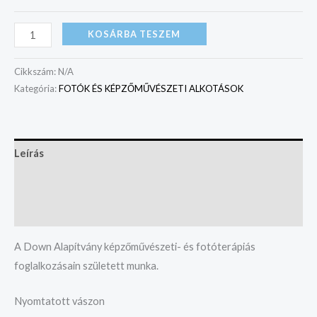
KOSÁRBA TESZEM
Cikkszám:
N/A
Kategória:
FOTÓK ÉS KÉPZŐMŰVÉSZETI ALKOTÁSOK
Leírás
További információk
Vélemények (0)
A Down Alapítvány képzőművészeti- és fotóterápiás
foglalkozásain született munka.
Nyomtatott vászon