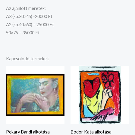
Az ajánlott méretek:
A3 (kb.30×45) -20000 Ft
A2 (kb.40×60) – 25000 Ft
50×75 – 35000 Ft
Kapcsolódó termékek
Ártartomány:
Ártartomány:
20.000 Ft
20.000 Ft
-
-
35.000 Ft
35.000 Ft
Pekary Bandi alkotása
Bodor Kata alkotása