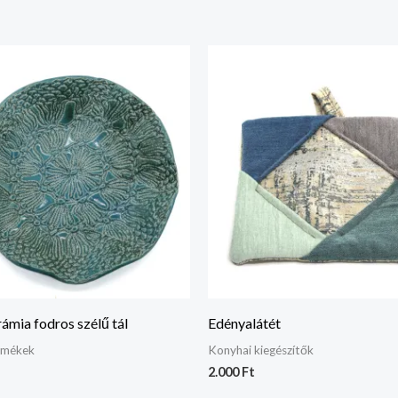
ámia fodros szélű tál
Edényalátét
rmékek
Konyhai kiegészítők
2.000
Ft