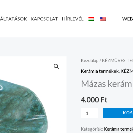
GÁLTATÁSOK
KAPCSOLAT
HÍRLEVÉL
WEB
Mázas
Kezdőlap
/
KÉZMŰVES T
kerámia
Kerámia termékek
,
KÉZM
tál
Mázas kerámi
hullámos
mennyiség
4.000
Ft
KOS
Kategóriák:
Kerámia termé