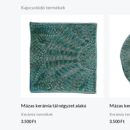
Kapcsolódó termékek
Mázas kerámia tál négyzet alakú
Mázas ker
Kerámia termékek
Kerámia te
3.500
Ft
3.500
Ft