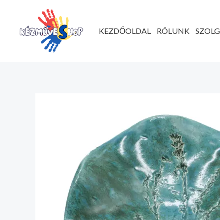
Ugrás
a
KEZDŐOLDAL
RÓLUNK
SZOL
tartalomhoz