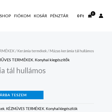
SHOP
FIÓKOM
KOSÁR
PÉNZTÁR
0
Ft
ERMÉKEK
/
Kerámia termékek
/ Mázas kerámia tál hullámos
ŰVES TERMÉKEK
,
Konyhai kiegészítők
a tál hullámos
ÁRBA TESZEM
kek
,
KÉZMŰVES TERMÉKEK
,
Konyhai kiegészítők