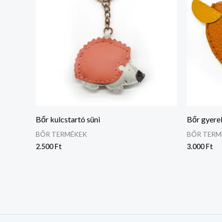
Bőr kulcstartó süni
Bőr gyere
BŐR TERMÉKEK
BŐR TERM
2.500
Ft
3.000
Ft