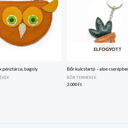
ELFOGYOTT
k pénztárca, bagoly
Bőr kulcstartó – aloe cserépbe
ÉKEK
BŐR TERMÉKEK
2.000
Ft