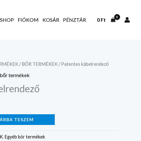
SHOP
FIÓKOM
KOSÁR
PÉNZTÁR
0
Ft
ERMÉKEK
/
BŐR TERMÉKEK
/ Patentes kábelrendező
bőr termékek
elrendező
ÁRBA TESZEM
EK
,
Egyéb bőr termékek