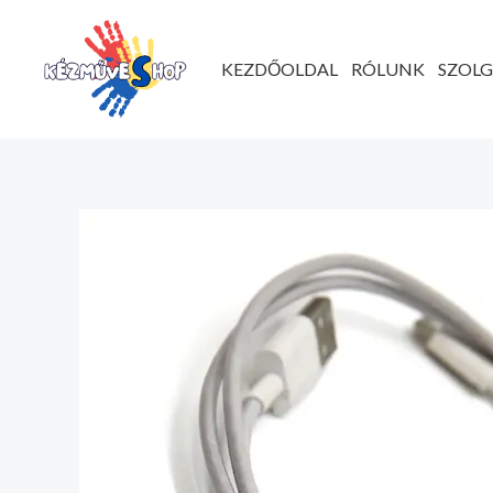
Ugrás
a
KEZDŐOLDAL
RÓLUNK
SZOL
tartalomhoz