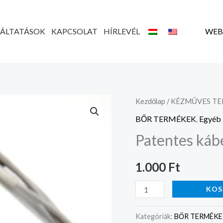
GÁLTATÁSOK
KAPCSOLAT
HÍRLEVÉL
WEB
Patentes
Kezdőlap
/
KÉZMŰVES T
kábelrendező
BŐR TERMÉKEK
,
Egyéb 
mennyiség
Patentes káb
1.000
Ft
KOS
Kategóriák:
BŐR TERMÉK