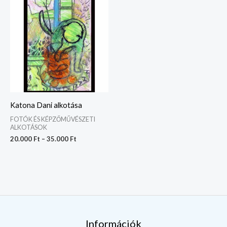
20.000 Ft
-
35.000 Ft
Katona Dani alkotása
FOTÓK ÉS KÉPZŐMŰVÉSZETI
ALKOTÁSOK
20.000
Ft
–
35.000
Ft
Információk