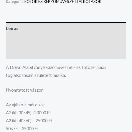
Kategória:
FOTÓK ÉS KÉPZŐMŰVÉSZETI ALKOTÁSOK
Leírás
További információk
Vélemények (0)
A Down Alapítvány képzőművészeti- és fotóterápiás
foglalkozásain született munka.
Nyomtatott vászon
Az ajánlott méretek:
A3 (kb.30×45) -20000 Ft
A2 (kb.40×60) – 25000 Ft
50×75 – 35000 Ft