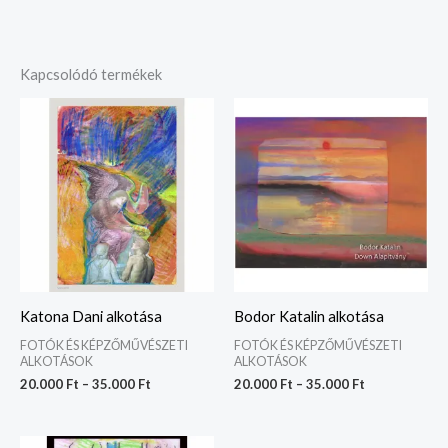
Kapcsolódó termékek
Ártartomány:
Ártartomány:
20.000 Ft
20.000 Ft
-
-
35.000 Ft
35.000 Ft
Katona Dani alkotása
Bodor Katalin alkotása
FOTÓK ÉS KÉPZŐMŰVÉSZETI
FOTÓK ÉS KÉPZŐMŰVÉSZETI
ALKOTÁSOK
ALKOTÁSOK
20.000
Ft
–
35.000
Ft
20.000
Ft
–
35.000
Ft
Ártartomány: