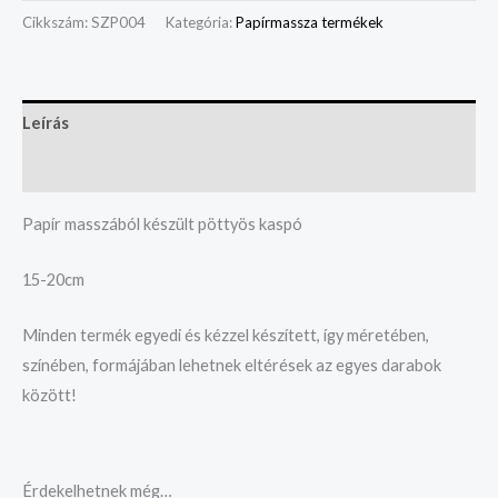
Cikkszám:
SZP004
Kategória:
Papírmassza termékek
Leírás
Vélemények (0)
Papír masszából készült pöttyös kaspó
15-20cm
Minden termék egyedi és kézzel készített, így méretében,
színében, formájában lehetnek eltérések az egyes darabok
között!
Érdekelhetnek még…