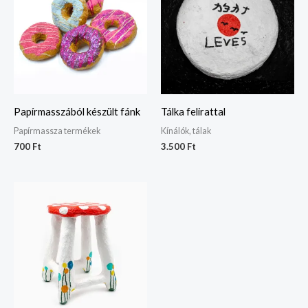
Papírmasszából készült fánk
Tálka felirattal
Papírmassza termékek
Kínálók, tálak
700
Ft
3.500
Ft