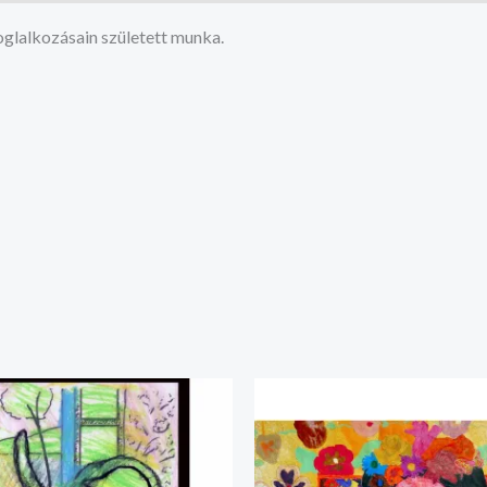
glalkozásain született munka.
Ártartomány:
Ártartomán
20.000 Ft
20.000 Ft
-
-
35.000 Ft
35.000 Ft