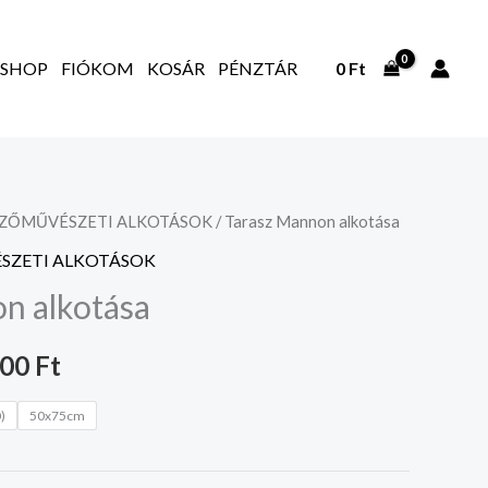
SHOP
FIÓKOM
KOSÁR
PÉNZTÁR
0
Ft
PZŐMŰVÉSZETI ALKOTÁSOK
/ Tarasz Mannon alkotása
Ártartomány:
SZETI ALKOTÁSOK
20.000 Ft
n alkotása
-
000
Ft
35.000 Ft
)
50x75cm