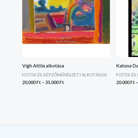
Vígh Attila alkotása
Katona Da
FOTÓK ÉS KÉPZŐMŰVÉSZETI ALKOTÁSOK
FOTÓK ÉS
20.000
Ft
–
35.000
Ft
20.000
Ft