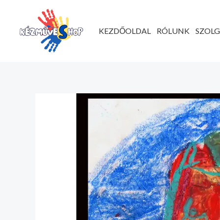
Ugrás
a
KEZDŐOLDAL
RÓLUNK
SZOL
tartalomhoz