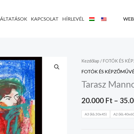
GÁLTATÁSOK
KAPCSOLAT
HÍRLEVÉL
WEB
Tarasz
Kezdőlap
/
FOTÓK ÉS KÉ
Mannon
FOTÓK ÉS KÉPZŐMŰVÉ
alkotása
Tarasz Manno
mennyiség
20.000
Ft
–
35.
A3 (kb.30x45)
A2 (kb.40x60