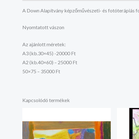
A Down Alapítvány képzőművészeti- és fotóterápiás fo
Nyomtatott vászon
Az ajánlott méretek:
A3 (kb.30×45) -20000 Ft
A2 (kb.40×60) – 25000 Ft
50×75 – 35000 Ft
Kapcsolódó termékek
Ártartomány:
20.000 Ft
-
35.000 Ft