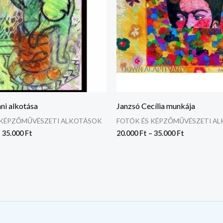
ni alkotása
Janzsó Cecília munkája
 KÉPZŐMŰVÉSZETI ALKOTÁSOK
FOTÓK ÉS KÉPZŐMŰVÉSZETI A
–
35.000
Ft
20.000
Ft
–
35.000
Ft