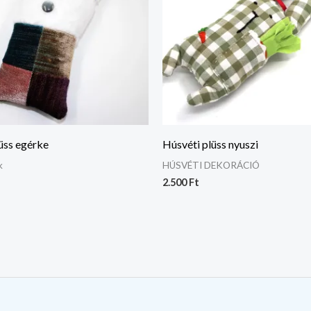
üss egérke
Húsvéti plüss nyuszi
k
HÚSVÉTI DEKORÁCIÓ
2.500
Ft