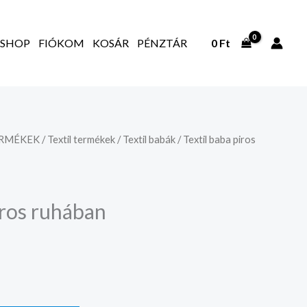
SHOP
FIÓKOM
KOSÁR
PÉNZTÁR
0
Ft
ERMÉKEK
/
Textil termékek
/
Textil babák
/ Textil baba piros
iros ruhában