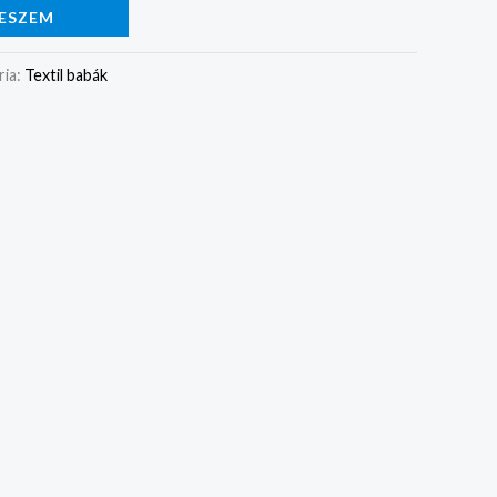
ESZEM
ria:
Textil babák