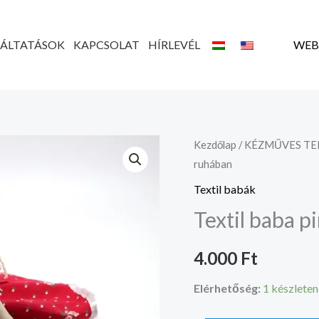
GÁLTATÁSOK
KAPCSOLAT
HÍRLEVÉL
WEB
Textil
Kezdőlap
/
KÉZMŰVES T
ruhában
baba
piros
Textil babák
ruhában
Textil baba p
mennyiség
4.000
Ft
Elérhetőség:
1 készleten