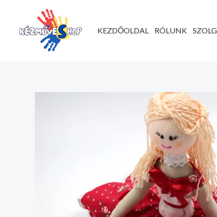
Ugrás
a
KEZDŐOLDAL
RÓLUNK
SZOL
tartalomhoz