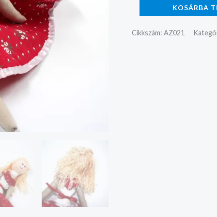
KOSÁRBA T
Cikkszám:
AZ021
Kategó