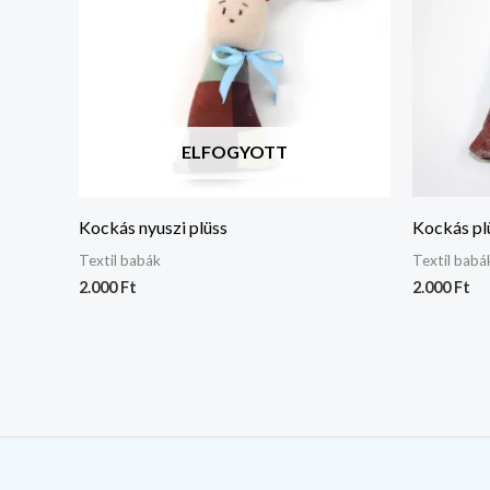
ELFOGYOTT
Kockás nyuszi plüss
Kockás pl
Textil babák
Textil babá
2.000
Ft
2.000
Ft