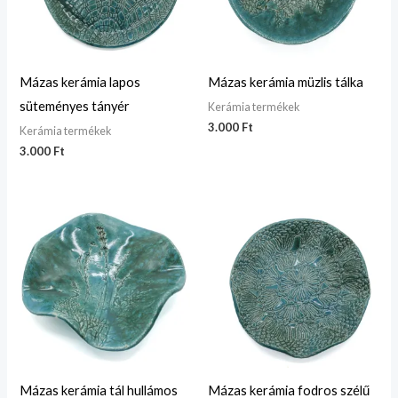
Mázas kerámia lapos
Mázas kerámia müzlis tálka
süteményes tányér
Kerámia termékek
3.000
Ft
Kerámia termékek
3.000
Ft
Mázas kerámia tál hullámos
Mázas kerámia fodros szélű