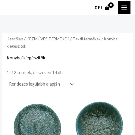
Legutóbbi
Ugrás
szerint
0
Ft
rendezve
a
tartalomhoz
Kezdőlap
/
KÉZMŰVES TERMÉKEK
/
Textil termékek
/ Konyhai
kiegészítők
Konyhai kiegészítők
1–12 termék, összesen 14 db