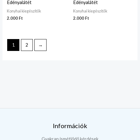
Edényalátét
Edényalátét
Konyhai kiegészítők
Konyhai kiegészítők
2.000
Ft
2.000
Ft
1
2
→
Információk
Gyakran ismétlődő kérdések