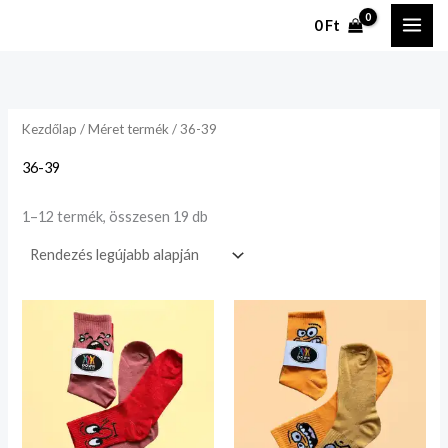
Legutóbbi
Ugrás
szerint
0
Ft
rendezve
a
tartalomhoz
Kezdőlap
/ Méret termék / 36-39
36-39
1–12 termék, összesen 19 db