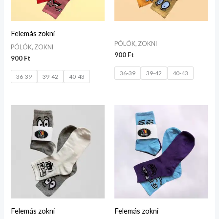
Felemás zokni
PÓLÓK, ZOKNI
PÓLÓK, ZOKNI
900
Ft
900
Ft
36-39
39-42
40-43
36-39
39-42
40-43
Felemás zokni
Felemás zokni