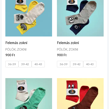
Felemás zokni
Felemás zokni
PÓLÓK, ZOKNI
PÓLÓK, ZOKNI
900
Ft
900
Ft
36-39
39-42
40-43
36-39
39-42
40-43